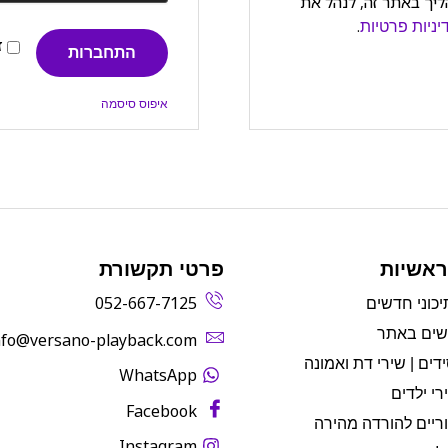
יך באתר זה, לנהל את
.
יניות פרטיות
ז
התחברות
איפוס סיסמה
ראשיות
פרטי תקשורת
052-667-7125
יכוני חדשים
שים באתר
info@versano-playback.com‬
דים | שירי דת ואמונה
WhatsApp
רי ילדים
Facebook
ריים להורדה מהירה
Instagram