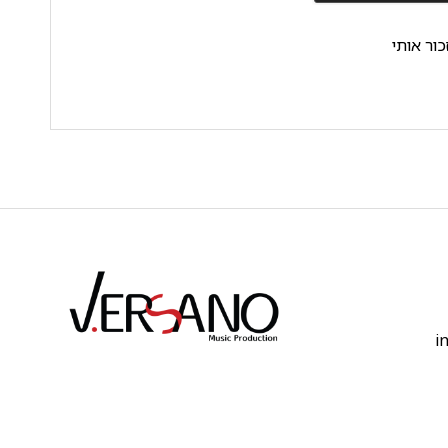
כור אותי
‫