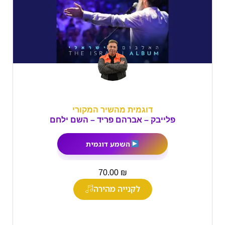
דוגמית מהשיר המקורי
פלייבק – אברהם פריד – השם ילחם
השמע דוגמית
₪
70.00
לקנייה מהירה