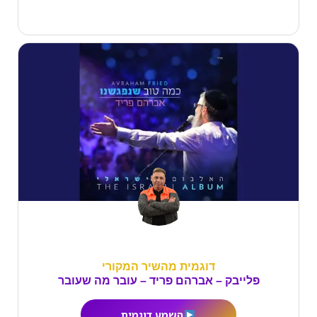
דוגמית מהשיר המקורי
פלייבק – אברהם פריד – עובר מה שעובר
השמע דוגמית