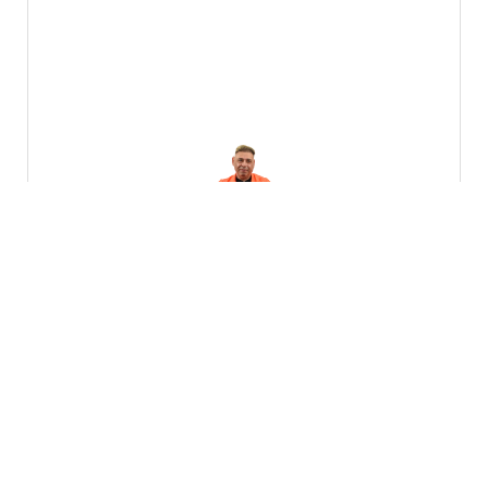
דוגמית מהשיר המקורי
פלייבק – אוהד מושקוביץ – לבדו
השמע דוגמית
₪
70.00
לקנייה מהירה