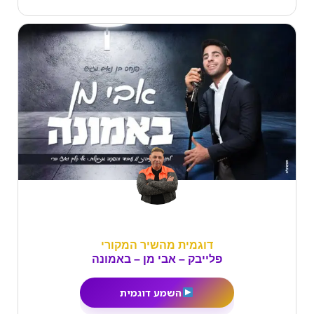
דוגמית מהשיר המקורי
פלייבק – אבי מן – באמונה
השמע דוגמית