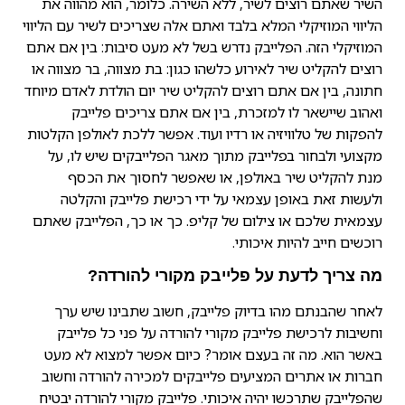
השיר שאתם רוצים לשיר, ללא השירה. כלומר, הוא מהווה את
הליווי המוזיקלי המלא בלבד ואתם אלה שצריכים לשיר עם הליווי
המוזיקלי הזה. הפלייבק נדרש בשל לא מעט סיבות: בין אם אתם
רוצים להקליט שיר לאירוע כלשהו כגון: בת מצווה, בר מצווה או
חתונה, בין אם אתם רוצים להקליט שיר יום הולדת לאדם מיוחד
ואהוב שיישאר לו למזכרת, בין אם אתם צריכים פלייבק
להפקות של טלוויזיה או רדיו ועוד. אפשר ללכת לאולפן הקלטות
מקצועי ולבחור בפלייבק מתוך מאגר הפלייבקים שיש לו, על
מנת להקליט שיר באולפן, או שאפשר לחסוך את הכסף
ולעשות זאת באופן עצמאי על ידי רכישת פלייבק והקלטה
עצמאית שלכם או צילום של קליפ. כך או כך, הפלייבק שאתם
רוכשים חייב להיות איכותי.
מה צריך לדעת על פלייבק מקורי להורדה?
לאחר שהבנתם מהו בדיוק פלייבק, חשוב שתבינו שיש ערך
וחשיבות לרכישת פלייבק מקורי להורדה על פני כל פלייבק
באשר הוא. מה זה בעצם אומר? כיום אפשר למצוא לא מעט
חברות או אתרים המציעים פלייבקים למכירה להורדה וחשוב
שהפלייבק שתרכשו יהיה איכותי. פלייבק מקורי להורדה יבטיח