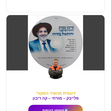
דוגמית מהשיר המקורי
פלייבק – מזרחי – קה ריבון
השמע דוגמית