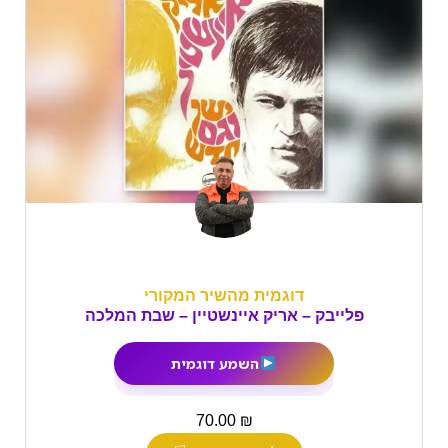
דוגמית מהשיר המקורי
פלייבק – אריק איינשטיין – שבת המלכה
השמע דוגמית
₪
70.00