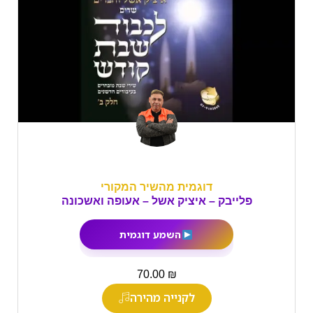
דוגמית מהשיר המקורי
פלייבק – איציק אשל – אעופה ואשכונה
השמע דוגמית
₪
70.00
לקנייה מהירה