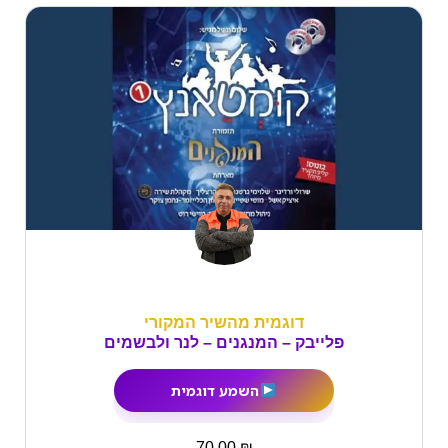
דוגמית מהשיר המקורי
פלייבק – המנגנים – לנר ולבשמים
השמע דוגמית
₪
70.00