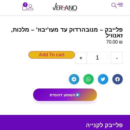
0
פלייבק – מנובהרדוק עד מעז’יבוז’ – מלכות,
זאנוויל
₪
70.00
Add To cart
+
-
השמע דוגמית
פלייבק לקנייה