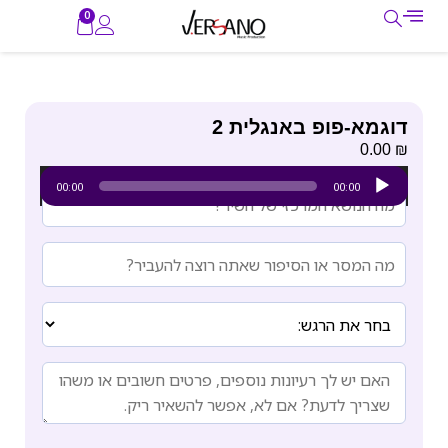
0
דוגמא-פופ באנגלית 2
₪
0.00
נגן
00:00
00:00
אודיו