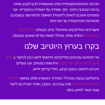
הגרסה האינסטרומנטלית שלנו מאפשרת לכם לבצע אותה
ברמה הגבוהה ביותר, תוך שמירה על האווירה המקורית. אנו
מזמינים אתכם להאזין לדוגמית הסאונד ולהתרשם בעצמכם
מהאיכות ומההקפדה על הפרטים.
מעוניינים בפלייבקים נוספים? עיינו בקטלוג
הפלייבקים
המלא שלנו, שכולל מאות שירים ממגוון סגנונות.
האיכותיים
בקרו בערוץ היוטיוב שלנו
אל תחמיצו עדכונים ופלייבקים חדשים! לחצו כאן לביקור ב
ערוץ
והירשמו כמנויים. אנו מעלים
היוטיוב של ורסנו פלייבקים
תכנים חדשים באופן קבוע, כולל קריוקי וידאו.
נתקלתם בבעיה טכנית? המדריך המפורט שלנו בנושא
הורדת
זמין עבורכם. כמובן, תמיד תוכלו גם ליצור
פלייבקים מהאתר
עמנו קשר לסיוע נוסף.