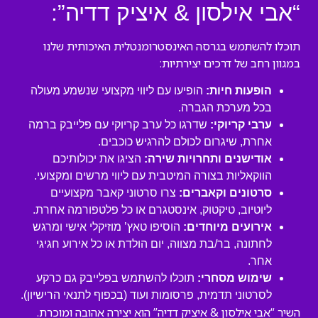
“אבי אילסון & איציק דדיה”:
תוכלו להשתמש בגרסה האינסטרומנטלית האיכותית שלנו
במגוון רחב של דרכים יצירתיות:
הופעות חיות:
הופיעו עם ליווי מקצועי שנשמע מעולה
בכל מערכת הגברה.
ערבי קריוקי:
שדרגו כל ערב קריוקי עם פלייבק ברמה
אחרת, שיגרום לכולם להרגיש כוכבים.
אודישנים ותחרויות שירה:
הציגו את יכולותיכם
הווקאליות בצורה המיטבית עם ליווי מרשים ומקצועי.
סרטונים וקאברים:
צרו סרטוני קאבר מקצועיים
ליוטיוב, טיקטוק, אינסטגרם או כל פלטפורמה אחרת.
אירועים מיוחדים:
הוסיפו טאץ’ מוזיקלי אישי ומרגש
לחתונה, בר/בת מצווה, יום הולדת או כל אירוע חגיגי
אחר.
שימוש מסחרי:
תוכלו להשתמש בפלייבק גם כרקע
לסרטוני תדמית, פרסומות ועוד (בכפוף לתנאי הרישיון).
השיר “אבי אילסון & איציק דדיה” הוא יצירה אהובה ומוכרת.