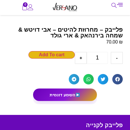
0
פלייבק – מחרוזת להיטים – אבי דויטש &
שמחה בירנהאק & ארי גולד
₪
70.00
Add To cart
+
-
השמע דוגמית
פלייבק לקנייה