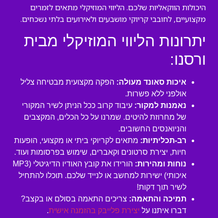
היכולות הווקאליות שלכם. הליווי המוזיקלי מתאים לזמרים
מקצועיים, לחובבי קריוקי מושבעים ולאירועים בלתי נשכחים.
יתרונות הליווי המוזיקלי מבית
ורסנו:
איכות סאונד מעולה:
הפקה מקצועית מבטיחה צליל
אולפני ללא פשרות.
נאמנות למקור:
עיבוד קרוב ככל הניתן לשיר המקורי
של מחרוזת להיטים. שמרנו על כל הכלים, המקצבים
והניואנסים החשובים.
רב-תכליתיות:
מתאים לקריוקי ביתי או מקצועי, הופעות
חיות, יצירת סרטונים וקאברים, שימוש בפרסומות ועוד.
נוחות ומהירות:
הורידו את קובץ האודיו הדיגיטלי (MP3
איכותי) ישירות למחשב או לנייד שלכם. תוכלו להתחיל
לשיר תוך דקות!
תמיכה והתאמה:
צריכים התאמה בסולם או בקצב?
דברו איתנו על
יצירת פלייבק בהזמנה אישית
.