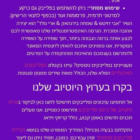
אחר.
שימוש מסחרי:
ניתן להשתמש בפלייבק גם כרקע
לסרטוני תדמית, פרסומות ועוד (בכפוף לתנאי הרישיון).
השיר “אבי דויטש & שמחה בירנהאק & ארי גולד” הוא יצירה
אהובה ומוכרת. הגרסה האינסטרומנטלית שלנו מאפשרת לכם
לבצע אותה ברמה הגבוהה ביותר, תוך שמירה על האווירה
המקורית. אנו מזמינים אתכם להאזין לדוגמית הסאונד
ולהתרשם בעצמכם מהאיכות ומההקפדה על הפרטים.
מעוניינים בפלייבקים נוספים? עיינו בקטלוג
הפלייבקים
המלא שלנו, הכולל מאות שירים ממגוון סגנונות.
האיכותיים
בקרו בערוץ היוטיוב שלנו
אל תחמיצו עדכונים ופלייבקים חדשים! לחצו כאן לביקור ב
ערוץ
והירשמו כמנויים. אנו מעלים
היוטיוב של ורסנו פלייבקים
תכנים חדשים באופן קבוע, כולל קריוקי וידאו.
נתקלתם בבעיה טכנית? המדריך המפורט שלנו בנושא
הורדת
זמין עבורכם. כמובן, תמיד ניתן גם ליצור
פלייבקים מהאתר