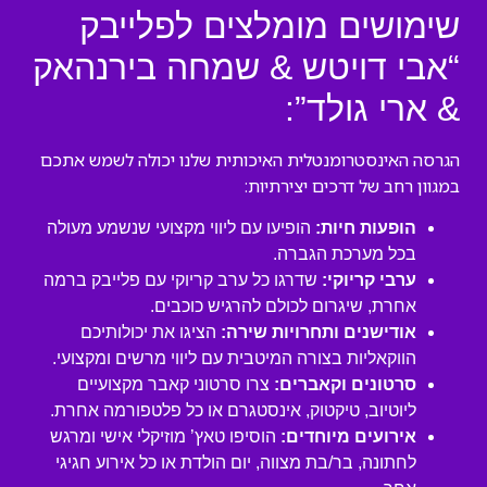
שימושים מומלצים לפלייבק
“אבי דויטש & שמחה בירנהאק
& ארי גולד”:
הגרסה האינסטרומנטלית האיכותית שלנו יכולה לשמש אתכם
במגוון רחב של דרכים יצירתיות:
הופעות חיות:
הופיעו עם ליווי מקצועי שנשמע מעולה
בכל מערכת הגברה.
ערבי קריוקי:
שדרגו כל ערב קריוקי עם פלייבק ברמה
אחרת, שיגרום לכולם להרגיש כוכבים.
אודישנים ותחרויות שירה:
הציגו את יכולותיכם
הווקאליות בצורה המיטבית עם ליווי מרשים ומקצועי.
סרטונים וקאברים:
צרו סרטוני קאבר מקצועיים
ליוטיוב, טיקטוק, אינסטגרם או כל פלטפורמה אחרת.
אירועים מיוחדים:
הוסיפו טאץ’ מוזיקלי אישי ומרגש
לחתונה, בר/בת מצווה, יום הולדת או כל אירוע חגיגי