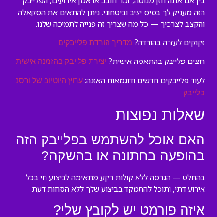
בין אם אתה חזן מנוסה, זמר חובב או אמן אירועים, הפלייבק
הזה מעניק לך בסיס יציב וביטחוני. ניתן להתאים את הסקאלה
והקצב לצרכיך — כל מה שצריך זה פנייה לתמיכה שלנו.
זקוקים לעזרה בהורדה?
מדריך הורדת פלייבקים
רוצים פלייבק בהתאמה אישית?
יצירת פלייבק בהזמנה אישית
לעוד פלייבקים חדשים ודוגמאות האזנה:
ערוץ היוטיוב של ורסנו
פלייבק
שאלות נפוצות
האם אוכל להשתמש בפלייבק הזה
בהופעה בחתונה או בהשקה?
בהחלט — הגרסה ללא קולות רקע מתאימה לביצוע חי בכל
אירוע דתי, ותוכל להתמקד בביצוע שלך ללא הסחות דעת.
איזה פורמט יש לקובץ שלי?