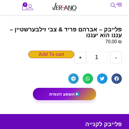
0
פלייבק – אברהם פריד & צבי זילבערשטיין –
עננו הוא יעננו
₪
70.00
Add To cart
+
-
השמע דוגמית
פלייבק לקנייה