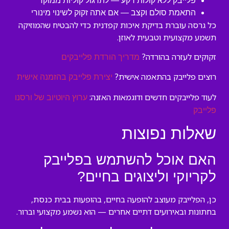
פלייבק ללא קולות רקע — לתרגול קוליות ממוקד
התאמת סולם וקצב — אם אתה זקוק לשינוי מינורי
כל גרסה עוברת בדיקת איכות קפדנית כדי להבטיח שהמוזיקה
תשמע מקצועית וטבעית לאוזן.
זקוקים לעזרה בהורדה?
מדריך הורדת פלייבקים
רוצים פלייבק בהתאמה אישית?
יצירת פלייבק בהזמנה אישית
לעוד פלייבקים חדשים ודוגמאות האזנה:
ערוץ היוטיוב של ורסנו
פלייבק
שאלות נפוצות
האם אוכל להשתמש בפלייבק
לקריוקי וליצוגים בחיים?
כן, הפלייבק מעוצב להופעה בחיים, בהופעות בבית כנסת,
בחתונות ובאירועים דתיים אחרים — הוא נשמע מקצועי וברור.