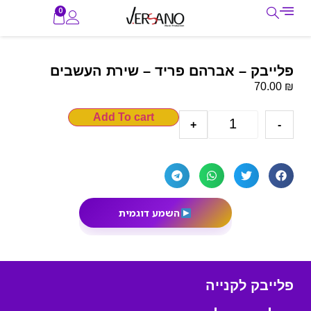
0
פלייבק – אברהם פריד – שירת העשבים
₪
70.00
Add To cart
+
-
השמע דוגמית
פלייבק לקנייה