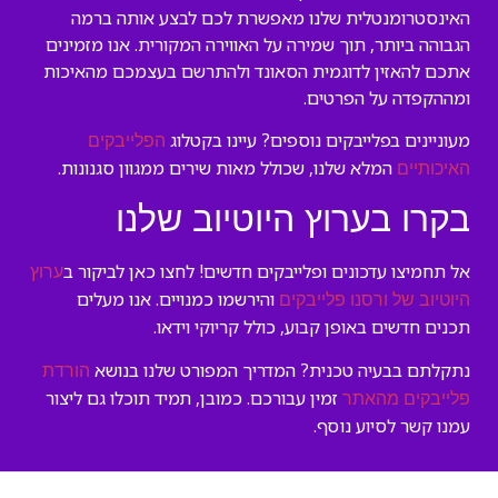
האינסטרומנטלית שלנו מאפשרת לכם לבצע אותה ברמה
הגבוהה ביותר, תוך שמירה על האווירה המקורית. אנו מזמינים
אתכם להאזין לדוגמית הסאונד ולהתרשם בעצמכם מהאיכות
ומההקפדה על הפרטים.
מעוניינים בפלייבקים נוספים? עיינו בקטלוג
הפלייבקים
המלא שלנו, שכולל מאות שירים ממגוון סגנונות.
האיכותיים
בקרו בערוץ היוטיוב שלנו
אל תחמיצו עדכונים ופלייבקים חדשים! לחצו כאן לביקור ב
ערוץ
והירשמו כמנויים. אנו מעלים
היוטיוב של ורסנו פלייבקים
תכנים חדשים באופן קבוע, כולל קריוקי וידאו.
נתקלתם בבעיה טכנית? המדריך המפורט שלנו בנושא
הורדת
זמין עבורכם. כמובן, תמיד תוכלו גם ליצור
פלייבקים מהאתר
עמנו קשר לסיוע נוסף.