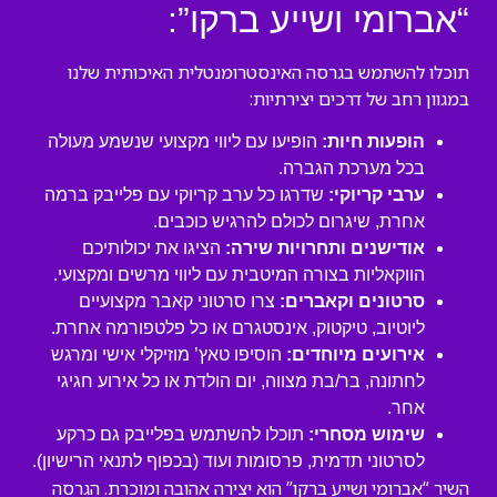
“אברומי ושייע ברקו”:
תוכלו להשתמש בגרסה האינסטרומנטלית האיכותית שלנו
במגוון רחב של דרכים יצירתיות:
הופעות חיות:
הופיעו עם ליווי מקצועי שנשמע מעולה
בכל מערכת הגברה.
ערבי קריוקי:
שדרגו כל ערב קריוקי עם פלייבק ברמה
אחרת, שיגרום לכולם להרגיש כוכבים.
אודישנים ותחרויות שירה:
הציגו את יכולותיכם
הווקאליות בצורה המיטבית עם ליווי מרשים ומקצועי.
סרטונים וקאברים:
צרו סרטוני קאבר מקצועיים
ליוטיוב, טיקטוק, אינסטגרם או כל פלטפורמה אחרת.
אירועים מיוחדים:
הוסיפו טאץ’ מוזיקלי אישי ומרגש
לחתונה, בר/בת מצווה, יום הולדת או כל אירוע חגיגי
אחר.
שימוש מסחרי:
תוכלו להשתמש בפלייבק גם כרקע
לסרטוני תדמית, פרסומות ועוד (בכפוף לתנאי הרישיון).
השיר “אברומי ושייע ברקו” הוא יצירה אהובה ומוכרת. הגרסה