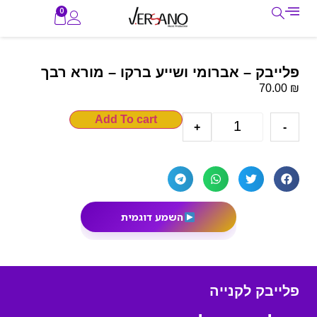
0
פלייבק – אברומי ושייע ברקו – מורא רבך
₪
70.00
Add To cart
+
-
השמע דוגמית
פלייבק לקנייה