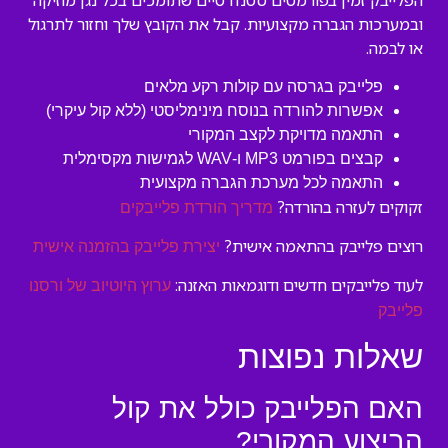
הפלייבק זמין בפורמטים סטנדרטיים שתומכים בכל נגן מוזיקה
ובמערכות הגברה מקצועיות. קבל את הקובץ שלך וחזור לתרגול
או לבמה.
פלייבק בגרסה עם קולות רקע מלאים
אפשרות להורדה בנוסח מינימליסטי (ללא קול עיקרי)
התאמה מדויקת לקצב המקורי
קבצים בפורמט MP3 ו-WAV לגמישות מקסימלית
התאמה לכל מערכת הגברה מקצועית
זקוקים לעזרה בהורדה?
מדריך הורדת פלייבקים
רוצים פלייבק בהתאמה אישית?
יצירת פלייבק בהזמנה אישית
לעוד פלייבקים חדשים ודוגמאות האזנה:
ערוץ היוטיוב של ורסנו
פלייבק
שאלות נפוצות
האם הפלייבק כולל את קול
הביצוע המקורי?