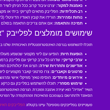
נאמנות למקור:
יצרנו עיבוד קרוב ככל הניתן לשיר 
רב-תכליתיות:
הפלייבק מתאים לקריוקי ביתי או מקצו
נוחות ומהירות:
הורידו את קובץ האודיו הדיגיטלי (MP3 איכותי) ישירות למחשב או לנייד שלכם והתחילו לשיר תוך דקות!
תמיכה והתאמה:
אם אתם צריכים התאמה בסולם או
שימושים מומלצים לפלייבק “א
תוכלו להשתמש בגרסה האינסטרומנטלית האיכותית שלנו במגו
הופעות חיות:
הופיעו עם ליווי מקצועי שנשמע מעול
ערבי קריוקי:
שדרגו כל ערב קריוקי עם פלייבק ברמה
אודישנים ותחרויות שירה:
הציגו את יכולותיכם הוו
סרטונים וקאברים:
צרו סרטוני קאבר מקצועיים ליו
אירועים מיוחדים:
הוסיפו טאץ’ מוזיקלי אישי ומרגש 
שימוש מסחרי:
תוכלו להשתמש בפלייבק גם כרקע לסר
השיר “אודיה” הוא יצירה אהובה ומוכרת. הגרסה האינסטרומ
הסאונד ולהתרשם בעצמכם מהאיכות ומההקפדה על הפרטים
מעוניינים בפלייבקים נוספים? עיינו בקטלוג
הפלייבקים האיכ