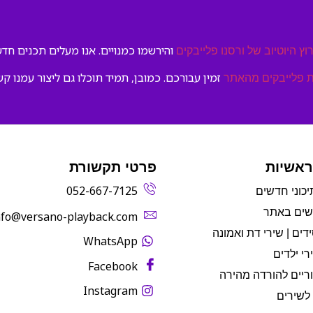
והירשמו כמנויים. אנו מעלים תכנים חדשי
וץ היוטיוב של ורסנו פלייבקים
זמין עבורכם. כמובן, תמיד תוכלו גם ליצור עמנו קש
 פלייבקים מהאתר
ראשיות
פרטי תקשורת
052-667-7125
יכוני חדשים
שים באתר
info@versano-playback.com‬
דים | שירי דת ואמונה
WhatsApp
רי ילדים
Facebook
ריים להורדה מהירה
Instagram
לשירים