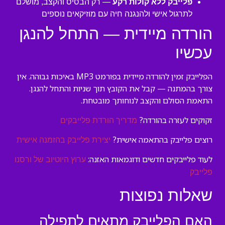
פלייבק ללא קולות רקע
— רק הבסיס והקצב, מושלם
לתרגול אישי ולהנגנה חיה עם מוזיקאים נוספים
הורדה מיידית — התחל להנגן
עכשיו
הפלייבק זמין להורדה מיידית בפורמט MP3 באיכות גבוהה. אין
צורך בהמתנה — קבל את הקובץ תוך שניות והתחל להנגן.
התאמת הסולם והקצב לנוחותך מובטחת.
זקוקים לעזרה בהורדה?
מדריך הורדת פלייבקים
רוצים פלייבק בהתאמה אישית?
יצירת פלייבק בהזמנה אישית
לעוד פלייבקים חדשים ודוגמאות האזנה:
ערוץ היוטיוב של ורסנו
פלייבק
שאלות נפוצות
האם הפלייבק מתאים לתפילה