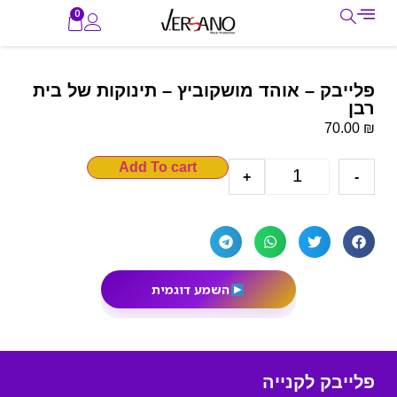
0
פלייבק – אוהד מושקוביץ – תינוקות של בית
רבן
₪
70.00
Add To cart
+
-
השמע דוגמית
פלייבק לקנייה