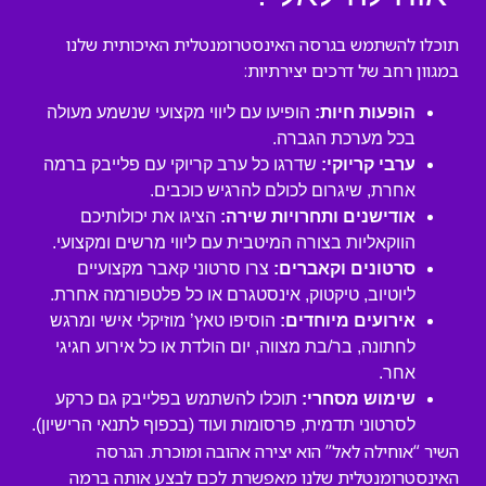
תוכלו להשתמש בגרסה האינסטרומנטלית האיכותית שלנו
במגוון רחב של דרכים יצירתיות:
הופעות חיות:
הופיעו עם ליווי מקצועי שנשמע מעולה
בכל מערכת הגברה.
ערבי קריוקי:
שדרגו כל ערב קריוקי עם פלייבק ברמה
אחרת, שיגרום לכולם להרגיש כוכבים.
אודישנים ותחרויות שירה:
הציגו את יכולותיכם
הווקאליות בצורה המיטבית עם ליווי מרשים ומקצועי.
סרטונים וקאברים:
צרו סרטוני קאבר מקצועיים
ליוטיוב, טיקטוק, אינסטגרם או כל פלטפורמה אחרת.
אירועים מיוחדים:
הוסיפו טאץ’ מוזיקלי אישי ומרגש
לחתונה, בר/בת מצווה, יום הולדת או כל אירוע חגיגי
אחר.
שימוש מסחרי:
תוכלו להשתמש בפלייבק גם כרקע
לסרטוני תדמית, פרסומות ועוד (בכפוף לתנאי הרישיון).
השיר “אוחילה לאל” הוא יצירה אהובה ומוכרת. הגרסה
האינסטרומנטלית שלנו מאפשרת לכם לבצע אותה ברמה