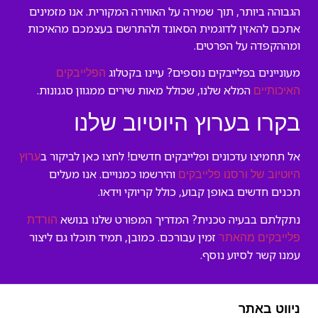
הגבוהה ביותר, תוך שמירה על האווירה המקורית. אנו מזמינים
אתכם להאזין לדוגמית הסאונד ולהתרשם בעצמכם מהאיכות
ומההקפדה על הפרטים.
מעוניינים בפלייבקים נוספים? עיינו בקטלוג
הפלייבקים
המלא שלנו, שכולל מאות שירים ממגוון סגנונות.
האיכותיים
בקרו בערוץ היוטיוב שלנו
אל תחמיצו עדכונים ופלייבקים חדשים! לחצו כאן לביקור ב
ערוץ
והירשמו כמנויים. אנו מעלים
היוטיוב של ורסנו פלייבקים
תכנים חדשים באופן קבוע, כולל קריוקי וידאו.
נתקלתם בבעיה טכנית? המדריך המפורט שלנו בנושא
הורדת
זמין עבורכם. כמובן, תמיד תוכלו גם ליצור
פלייבקים מהאתר
עמנו קשר לסיוע נוסף.
ניווט באתר