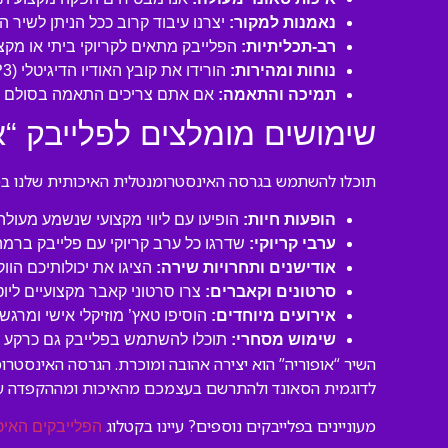
נאמנות למקור:
יצרנו עיבוד קרוב ככל הניתן לשיר ה
רב-תכליתיות:
הפלייבק מתאים לקריוקי ביתי או מקצו
נוחות ומהירות:
הורידו את קובץ האודיו הדיגיטלי (MP3 איכותי) ישירות למחשב או לנייד שלכם והתחילו לשיר תוך דקות!
תמיכה והתאמה:
אם אתם צריכים התאמה בסולם או
שימושים מומלצים לפלייבק “או
תוכלו להשתמש בגרסה האינסטרומנטלית האיכותית שלנו במגו
הופעות חיות:
הופיעו עם ליווי מקצועי שנשמע מעול
ערבי קריוקי:
שדרגו כל ערב קריוקי עם פלייבק ברמה
אודישנים ותחרויות שירה:
הציגו את יכולותיכם הוו
סרטונים וקאברים:
צרו סרטוני קאבר מקצועיים ליו
אירועים מיוחדים:
הוסיפו טאץ’ מוזיקלי אישי ומרגש 
שימוש מסחרי:
תוכלו להשתמש בפלייבק גם כרקע לסר
השיר “אופוריה” הוא יצירה אהובה ומוכרת. הגרסה האינסטר
לדוגמית הסאונד ולהתרשם בעצמכם מהאיכות ומההקפדה ע
מעוניינים בפלייבקים נוספים? עיינו בקטלוג
הפלייבקים האיכ