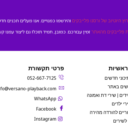
והירשמו כמנויים. אנו מעלים תכנים חדשי
וץ היוטיוב של ורסנו פלייבקים
זמין עבורכם. כמובן, תמיד תוכלו גם ליצור עמנו קש
 פלייבקים מהאתר
ראשיות
פרטי תקשורת
052-667-7125
יכוני חדשים
שים באתר
info@versano-playback.com‬
דים | שירי דת ואמונה
WhatsApp
רי ילדים
Facebook
ריים להורדה מהירה
Instagram
לשירים