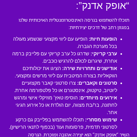
“אופק אדנק”:
תוכלו להשתמש בגרסה האינסטרומנטלית האיכותית שלנו
במגוון רחב של דרכים יצירתיות:
הופעות חיות:
הופיעו עם ליווי מקצועי שנשמע מעולה
בכל מערכת הגברה.
ערבי קריוקי:
שדרגו כל ערב קריוקי עם פלייבק ברמה
אחרת, שיגרום לכולם להרגיש כוכבים.
אודישנים ותחרויות שירה:
הציגו את יכולותיכם
הווקאליות בצורה המיטבית עם ליווי מרשים ומקצועי.
סרטונים וקאברים:
צרו סרטוני קאבר מקצועיים
ליוטיוב, טיקטוק, אינסטגרם או כל פלטפורמה אחרת.
אירועים מיוחדים:
הוסיפו טאץ’ מוזיקלי אישי ומרגש
לחתונה, בר/בת מצווה, יום הולדת או כל אירוע חגיגי
אחר.
שימוש מסחרי:
תוכלו להשתמש בפלייבק גם כרקע
לסרטוני תדמית, פרסומות ועוד (בכפוף לתנאי הרישיון).
השיר “אופק אדנק” הוא יצירה אהובה ומוכרת. הגרסה