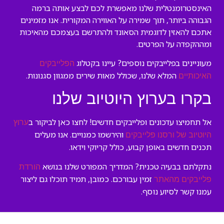
האינסטרומנטלית שלנו מאפשרת לכם לבצע אותה ברמה
הגבוהה ביותר, תוך שמירה על האווירה המקורית. אנו מזמינים
אתכם להאזין לדוגמית הסאונד ולהתרשם בעצמכם מהאיכות
ומההקפדה על הפרטים.
מעוניינים בפלייבקים נוספים? עיינו בקטלוג
הפלייבקים
המלא שלנו, שכולל מאות שירים ממגוון סגנונות.
האיכותיים
בקרו בערוץ היוטיוב שלנו
אל תחמיצו עדכונים ופלייבקים חדשים! לחצו כאן לביקור ב
ערוץ
והירשמו כמנויים. אנו מעלים
היוטיוב של ורסנו פלייבקים
תכנים חדשים באופן קבוע, כולל קריוקי וידאו.
נתקלתם בבעיה טכנית? המדריך המפורט שלנו בנושא
הורדת
זמין עבורכם. כמובן, תמיד תוכלו גם ליצור
פלייבקים מהאתר
עמנו קשר לסיוע נוסף.