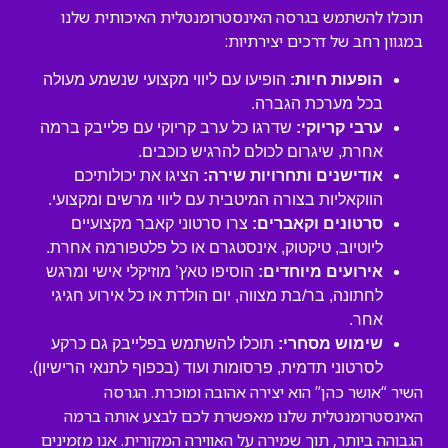
תוכלו להשתמש בגרסה האינסטרומנטלית האיכותית שלנו
במגוון רחב של דרכים יצירתיות:
הופעות חיות:
הופיעו עם ליווי מקצועי שנשמע מעולה
בכל מערכת הגברה.
ערבי קריוקי:
שדרגו כל ערב קריוקי עם פלייבק ברמה
אחרת, שיגרום לכולם להרגיש כוכבים.
אודישנים ותחרויות שירה:
הציגו את יכולותיכם
הווקאליות בצורה המיטבית עם ליווי מרשים ומקצועי.
סרטונים וקאברים:
צרו סרטוני קאבר מקצועיים
ליוטיוב, טיקטוק, אינסטגרם או כל פלטפורמה אחרת.
אירועים מיוחדים:
הוסיפו טאץ’ מוזיקלי אישי ומרגש
לחתונה, בר/בת מצווה, יום הולדת או כל אירוע חגיגי
אחר.
שימוש מסחרי:
תוכלו להשתמש בפלייבק גם כרקע
לסרטוני תדמית, פרסומות ועוד (בכפוף לתנאי הרישיון).
השיר “אושר כהן” הוא יצירה אהובה ומוכרת. הגרסה
האינסטרומנטלית שלנו מאפשרת לכם לבצע אותה ברמה
הגבוהה ביותר, תוך שמירה על האווירה המקורית. אנו מזמינים