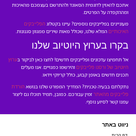
אתכם להאזין לדוגמית הסאונד ולהתרשם בעצמכם מהאיכות
ומההקפדה על הפרטים.
מעוניינים בפלייבקים נוספים? עיינו בקטלוג
הפלייבקים
המלא שלנו, שכולל מאות שירים ממגוון סגנונות.
האיכותיים
בקרו בערוץ היוטיוב שלנו
אל תחמיצו עדכונים ופלייבקים חדשים! לחצו כאן לביקור ב
ערוץ
והירשמו כמנויים. אנו מעלים
היוטיוב של ורסנו פלייבקים
תכנים חדשים באופן קבוע, כולל קריוקי וידאו.
נתקלתם בבעיה טכנית? המדריך המפורט שלנו בנושא
הורדת
זמין עבורכם. כמובן, תמיד תוכלו גם ליצור
פלייבקים מהאתר
עמנו קשר לסיוע נוסף.
ניווט באתר
דף הבית