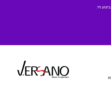
יצוע חי.
‫