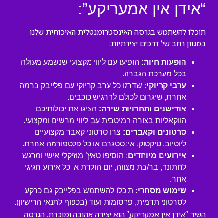
“אידן אין אמעריקע”:
תוכלו להשתמש בגרסה האינסטרומנטלית האיכותית שלנו
במגוון רחב של דרכים יצירתיות:
הופעות חיות:
הופיעו עם ליווי מקצועי שנשמע מעולה
בכל מערכת הגברה.
ערבי קריוקי:
שדרגו כל ערב קריוקי עם פלייבק ברמה
אחרת, שיגרום לכולם להרגיש כוכבים.
אודישנים ותחרויות שירה:
הציגו את יכולותיכם
הווקאליות בצורה המיטבית עם ליווי מרשים ומקצועי.
סרטונים וקאברים:
צרו סרטוני קאבר מקצועיים
ליוטיוב, טיקטוק, אינסטגרם או כל פלטפורמה אחרת.
אירועים מיוחדים:
הוסיפו טאץ’ מוזיקלי אישי ומרגש
לחתונה, בר/בת מצווה, יום הולדת או כל אירוע חגיגי
אחר.
שימוש מסחרי:
תוכלו להשתמש בפלייבק גם כרקע
לסרטוני תדמית, פרסומות ועוד (בכפוף לתנאי הרישיון).
השיר “אידן אין אמעריקע” הוא יצירה אהובה ומוכרת. הגרסה