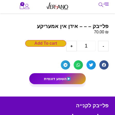
0
פלייבק – – – אידן אין אמעריקע
₪
70.00
Add To cart
+
-
השמע דוגמית
פלייבק לקנייה