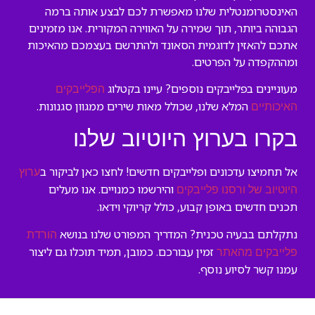
האינסטרומנטלית שלנו מאפשרת לכם לבצע אותה ברמה
הגבוהה ביותר, תוך שמירה על האווירה המקורית. אנו מזמינים
אתכם להאזין לדוגמית הסאונד ולהתרשם בעצמכם מהאיכות
ומההקפדה על הפרטים.
מעוניינים בפלייבקים נוספים? עיינו בקטלוג
הפלייבקים
המלא שלנו, שכולל מאות שירים ממגוון סגנונות.
האיכותיים
בקרו בערוץ היוטיוב שלנו
אל תחמיצו עדכונים ופלייבקים חדשים! לחצו כאן לביקור ב
ערוץ
והירשמו כמנויים. אנו מעלים
היוטיוב של ורסנו פלייבקים
תכנים חדשים באופן קבוע, כולל קריוקי וידאו.
נתקלתם בבעיה טכנית? המדריך המפורט שלנו בנושא
הורדת
זמין עבורכם. כמובן, תמיד תוכלו גם ליצור
פלייבקים מהאתר
עמנו קשר לסיוע נוסף.