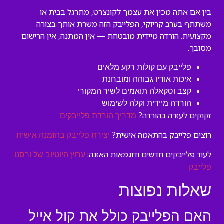
בין אם אתה מכין את עצמך לקונצרט, מתרגל בבית או
משתתף בערב קריוקי, הפלייבק הזה משרת אותך בצורה
מקצועית. הורדה מיידית מובטחת — אין המתנה, אין הרישום
מסובך.
פלייבק עם קולות רקע מלאים
איכות אודיו גבוהה ומובחנת
קצב וסקאלה תואמים לשיר המקורי
הורדה מיידית וקלה לשימוש
זקוקים לעזרה בהורדה?
מדריך הורדת פלייבקים
רוצים פלייבק בהתאמה אישית?
יצירת פלייבק בהזמנה אישית
לעוד פלייבקים חדשים ודוגמאות האזנה:
ערוץ היוטיוב של ורסנו
פלייבק
שאלות נפוצות
האם הפלייבק כולל את קול אייל