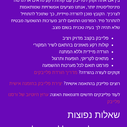
בין אם אתה זקוק לפלייבק עם קולות רקע מלאים או לגרסה
מינימליסטית יותר, אנחנו מציעים אפשרויות שמותאמות
לצרכיך. הקובץ מוכן להורדה מיידית, כך שתוכל להתחיל
להתרגל מיד. הפורמט התואם לרוב מערכות ההשמעה מבטיח
שלא תהיה לך בעיה טכנית בשום מצב.
פלייבק בקצב מדויק ויציב
קולות רקע מאוזנים בהתאם לשיר המקורי
הורדה מיידית וללא המתנה
מתאים לקריוקי, הופעות ותרגול
פורמט תואם לכל מערכות ההשמעה
זקוקים לעזרה בהורדה?
מדריך הורדת פלייבקים
רוצים פלייבק בהתאמה אישית?
יצירת פלייבק בהזמנה אישית
לעוד פלייבקים חדשים ודוגמאות האזנה:
ערוץ היוטיוב של ורסנו
פלייבק
שאלות נפוצות