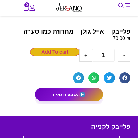
0
פלייבק – אייל גולן – מחרוזת כמו סערה
₪
70.00
Add To cart
+
-
השמע דוגמית
פלייבק לקנייה