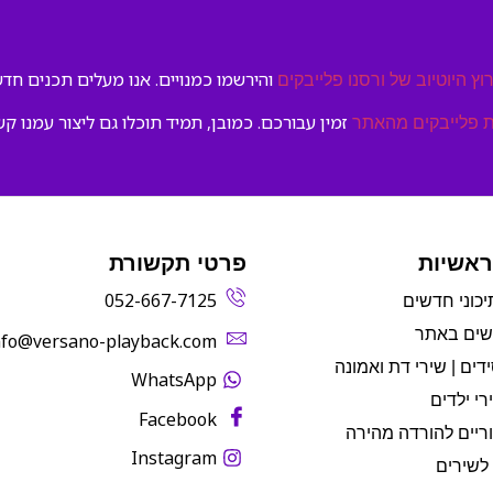
והירשמו כמנויים. אנו מעלים תכנים חדשי
וץ היוטיוב של ורסנו פלייבקים
זמין עבורכם. כמובן, תמיד תוכלו גם ליצור עמנו קש
 פלייבקים מהאתר
ראשיות
פרטי תקשורת
052-667-7125
יכוני חדשים
שים באתר
info@versano-playback.com‬
דים | שירי דת ואמונה
WhatsApp
רי ילדים
Facebook
ריים להורדה מהירה
Instagram
לשירים