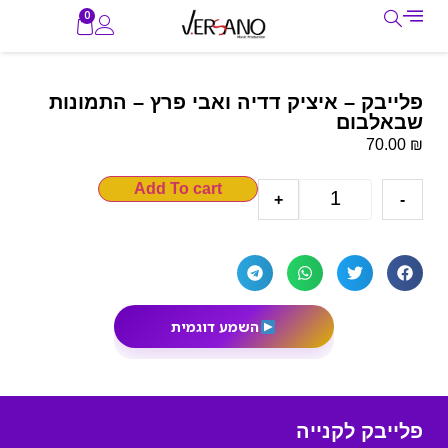
0
פלייבק – איציק דדיה ואבי פרץ – התמונות
שבאלבום
₪
70.00
Add To cart
+
-
השמע דוגמית
פלייבק לקנייה