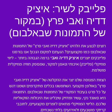
פלייבק לשיר: איציק
דדיה ואבי פרץ (במקור
של התמונות שבאלבום)
רוצים לבצע את הלהיט “איציק דדיה ואבי פרץ” של התמונות
שבאלבום כמו מקצוענים? הגעתם למקום הנכון! אנו בורסנו
פלייבקים יוצרים
ברמה הגבוהה ביותר – ליווי
איציק דדיה ואבי
מוזיקלי (פלייבק) איכותי ונאמן למקור, שמספק חוויה מוזיקלית
מושלמת.
הצוות המנוסה שלנו יצר את ההקלטה של “איציק דדיה ואבי
פרץ” באולפן מקצועי. השתמשנו בכלים מתקדמים ושמנו דגש
על כל פרט בעיבוד המקורי של התמונות שבאלבום. התוצאה
היא סאונד נקי, עשיר ומדויק שיבליט את היכולות הווקאליות
שלכם. הליווי המוזיקלי מתאים לזמרים מקצועיים, לחובבי
קריוקי מושבעים ולאירועים בלתי נשכחים.