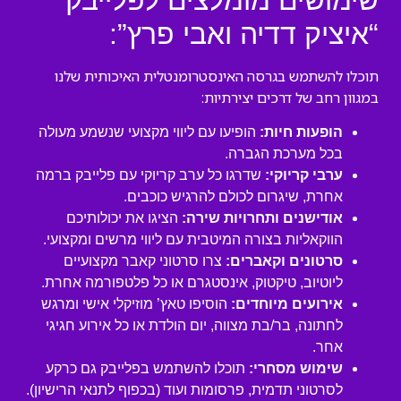
שימושים מומלצים לפלייבק
“איציק דדיה ואבי פרץ”:
תוכלו להשתמש בגרסה האינסטרומנטלית האיכותית שלנו
במגוון רחב של דרכים יצירתיות:
הופעות חיות:
הופיעו עם ליווי מקצועי שנשמע מעולה
בכל מערכת הגברה.
ערבי קריוקי:
שדרגו כל ערב קריוקי עם פלייבק ברמה
אחרת, שיגרום לכולם להרגיש כוכבים.
אודישנים ותחרויות שירה:
הציגו את יכולותיכם
הווקאליות בצורה המיטבית עם ליווי מרשים ומקצועי.
סרטונים וקאברים:
צרו סרטוני קאבר מקצועיים
ליוטיוב, טיקטוק, אינסטגרם או כל פלטפורמה אחרת.
אירועים מיוחדים:
הוסיפו טאץ’ מוזיקלי אישי ומרגש
לחתונה, בר/בת מצווה, יום הולדת או כל אירוע חגיגי
אחר.
שימוש מסחרי:
תוכלו להשתמש בפלייבק גם כרקע
לסרטוני תדמית, פרסומות ועוד (בכפוף לתנאי הרישיון).