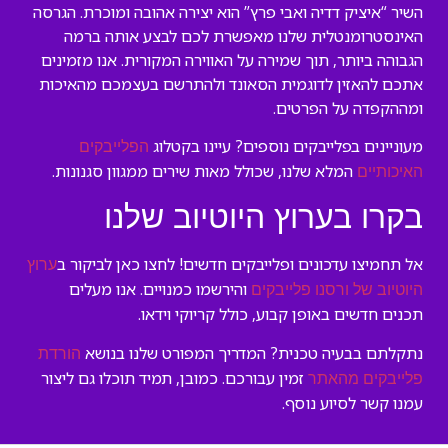
השיר “איציק דדיה ואבי פרץ” הוא יצירה אהובה ומוכרת. הגרסה
האינסטרומנטלית שלנו מאפשרת לכם לבצע אותה ברמה
הגבוהה ביותר, תוך שמירה על האווירה המקורית. אנו מזמינים
אתכם להאזין לדוגמית הסאונד ולהתרשם בעצמכם מהאיכות
ומההקפדה על הפרטים.
מעוניינים בפלייבקים נוספים? עיינו בקטלוג
הפלייבקים
המלא שלנו, שכולל מאות שירים ממגוון סגנונות.
האיכותיים
בקרו בערוץ היוטיוב שלנו
אל תחמיצו עדכונים ופלייבקים חדשים! לחצו כאן לביקור ב
ערוץ
והירשמו כמנויים. אנו מעלים
היוטיוב של ורסנו פלייבקים
תכנים חדשים באופן קבוע, כולל קריוקי וידאו.
נתקלתם בבעיה טכנית? המדריך המפורט שלנו בנושא
הורדת
זמין עבורכם. כמובן, תמיד תוכלו גם ליצור
פלייבקים מהאתר
עמנו קשר לסיוע נוסף.