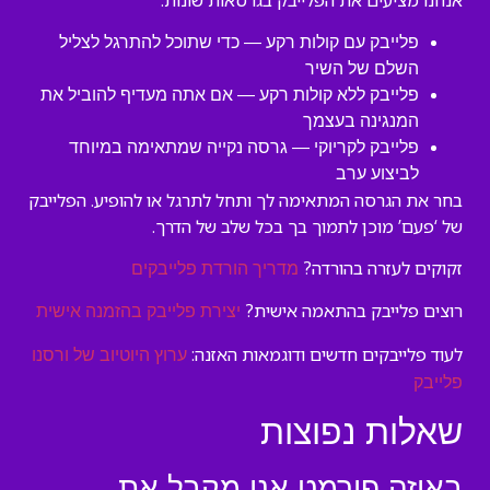
אנחנו מציעים את הפלייבק בגרסאות שונות:
פלייבק עם קולות רקע — כדי שתוכל להתרגל לצליל
השלם של השיר
פלייבק ללא קולות רקע — אם אתה מעדיף להוביל את
המנגינה בעצמך
פלייבק לקריוקי — גרסה נקייה שמתאימה במיוחד
לביצוע ערב
בחר את הגרסה המתאימה לך ותחל לתרגל או להופיע. הפלייבק
של ‘פעם’ מוכן לתמוך בך בכל שלב של הדרך.
זקוקים לעזרה בהורדה?
מדריך הורדת פלייבקים
רוצים פלייבק בהתאמה אישית?
יצירת פלייבק בהזמנה אישית
לעוד פלייבקים חדשים ודוגמאות האזנה:
ערוץ היוטיוב של ורסנו
פלייבק
שאלות נפוצות
באיזה פורמט אני מקבל את