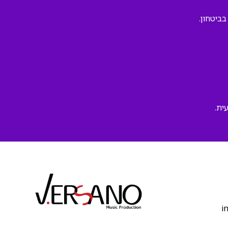
ביטחון.
ית.
‫