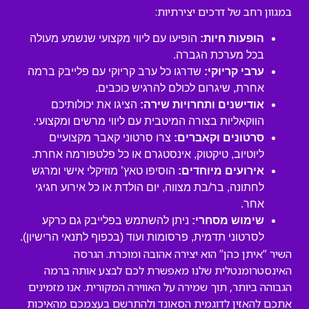
במגוון רחב של דרכים יצירתיות:
הופעות חיות:
הופיעו עם ליווי מקצועי שנשמע מעולה
בכל מערכת הגברה.
ערבי קריוקי:
שדרגו כל ערב קריוקי עם פלייבק ברמה
אחרת, שיגרום לכולם להרגיש כוכבים.
אודישנים ותחרויות שירה:
הציגו את יכולותיכם
הווקאליות בצורה המיטבית עם ליווי מרשים ומקצועי.
סרטונים וקאברים:
צרו סרטוני קאבר מקצועיים
ליוטיוב, טיקטוק, אינסטגרם או כל פלטפורמה אחרת.
אירועים מיוחדים:
הוסיפו טאץ’ מוזיקלי אישי ומרגש
לחתונה, בר/בת מצווה, יום הולדת או כל אירוע חגיגי
אחר.
שימוש מסחרי:
ניתן להשתמש בפלייבק גם כרקע
לסרטוני תדמית, פרסומות ועוד (בכפוף לתנאי הרישיון).
השיר “איתן כהן” הוא יצירה אהובה ומוכרת. הגרסה
האינסטרומנטלית שלנו מאפשרת לכם לבצע אותה ברמה
הגבוהה ביותר, תוך שמירה על האווירה המקורית. אנו מזמינים
אתכם להאזין לדוגמית הסאונד ולהתרשם בעצמכם מהאיכות