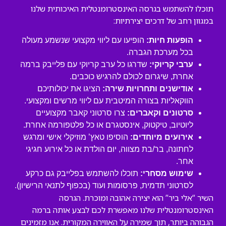
תוכלו להשתמש בגרסה האינסטרומנטלית האיכותית שלנו
במגוון רחב של דרכים יצירתיות:
הופעות חיות:
הופיעו עם ליווי מקצועי שנשמע מעולה
בכל מערכת הגברה.
ערבי קריוקי:
שדרגו כל ערב קריוקי עם פלייבק ברמה
אחרת, שיגרום לכולם להרגיש כוכבים.
אודישנים ותחרויות שירה:
הציגו את יכולותיכם
הווקאליות בצורה המיטבית עם ליווי מרשים ומקצועי.
סרטונים וקאברים:
צרו סרטוני קאבר מקצועיים
ליוטיוב, טיקטוק, אינסטגרם או כל פלטפורמה אחרת.
אירועים מיוחדים:
הוסיפו טאץ’ מוזיקלי אישי ומרגש
לחתונה, בר/בת מצווה, יום הולדת או כל אירוע חגיגי
אחר.
שימוש מסחרי:
תוכלו להשתמש בפלייבק גם כרקע
לסרטוני תדמית, פרסומות ועוד (בכפוף לתנאי הרישיון).
השיר “אלי ביר” הוא יצירה אהובה ומוכרת. הגרסה
האינסטרומנטלית שלנו מאפשרת לכם לבצע אותה ברמה
הגבוהה ביותר, תוך שמירה על האווירה המקורית. אנו מזמינים