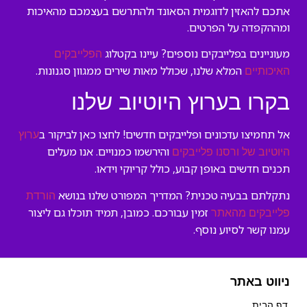
אתכם להאזין לדוגמית הסאונד ולהתרשם בעצמכם מהאיכות
ומההקפדה על הפרטים.
מעוניינים בפלייבקים נוספים? עיינו בקטלוג
הפלייבקים
המלא שלנו, שכולל מאות שירים ממגוון סגנונות.
האיכותיים
בקרו בערוץ היוטיוב שלנו
אל תחמיצו עדכונים ופלייבקים חדשים! לחצו כאן לביקור ב
ערוץ
והירשמו כמנויים. אנו מעלים
היוטיוב של ורסנו פלייבקים
תכנים חדשים באופן קבוע, כולל קריוקי וידאו.
נתקלתם בבעיה טכנית? המדריך המפורט שלנו בנושא
הורדת
זמין עבורכם. כמובן, תמיד תוכלו גם ליצור
פלייבקים מהאתר
עמנו קשר לסיוע נוסף.
ניווט באתר
דף הבית