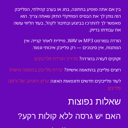
בין אם אתה מופיע בחתונה, בחג או בערב קהילתי, הפלייבק
הזה נותן לך את הבסיס המוזיקלי החזק שאתה צריך. הוא
מאפשר לך להתרכז בביצוע ובחיבור לקהל, בעוד הליווי עושה
את עבודתו בדיוק.
הורדה בפורמט MP3 או WAV, מיידית לאחר קנייה. אין
המתנות, אין סיבוכים — רק פלייבק איכותי וגמור.
זקוקים לעזרה בהורדה?
מדריך הורדת פלייבקים
רוצים פלייבק בהתאמה אישית?
יצירת פלייבק בהזמנה אישית
לעוד פלייבקים חדשים ודוגמאות האזנה:
ערוץ היוטיוב של ורסנו
פלייבק
שאלות נפוצות
האם יש גרסה ללא קולות רקע?