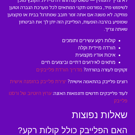
לא צריך להמתין — פשוט קנה והורדה מיידית. הקובץ מוכן
לשימוש מיד, בפורמט תקני המתאים לכל מערכת הגברה וטוען
מוזיקה. לא משנה אם אתה זמר חובב שמתרגל בבית או מקצוען
שמופיע בהרבה הופעות, הפלייבק הזה יתן לך את הביטחון
שאתה צריך.
קולות רקע עשירים ותומכים
הורדה מיידית וקלה
איכות אודיו מקצועית
מתאים לאירועים דתיים וביצועים חיים
זקוקים לעזרה בהורדה?
מדריך הורדת פלייבקים
רוצים פלייבק בהתאמה אישית?
יצירת פלייבק בהזמנה אישית
לעוד פלייבקים חדשים ודוגמאות האזנה:
ערוץ היוטיוב של ורסנו
פלייבק
שאלות נפוצות
האם הפלייבק כולל קולות רקע?