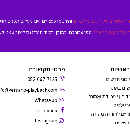
והירשמו כמנויים. אנו מעלים תכנים חדשי
וץ היוטיוב של ורסנו פלייבקים
זמין עבורכם. כמובן, תמיד תוכלו גם ליצור עמנו קש
 פלייבקים מהאתר
ראשיות
פרטי תקשורת
052-667-7125
יכוני חדשים
שים באתר
info@versano-playback.com‬
דים | שירי דת ואמונה
WhatsApp
רי ילדים
Facebook
ריים להורדה מהירה
Instagram
לשירים