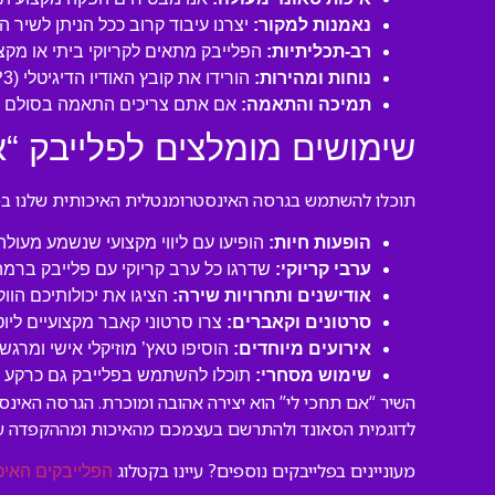
נאמנות למקור:
יצרנו עיבוד קרוב ככל הניתן לשיר 
רב-תכליתיות:
הפלייבק מתאים לקריוקי ביתי או מקצו
נוחות ומהירות:
הורידו את קובץ האודיו הדיגיטלי (MP3 איכותי) ישירות למחשב או לנייד שלכם והתחילו לשיר תוך דקות!
תמיכה והתאמה:
אם אתם צריכים התאמה בסולם או
שימושים מומלצים לפלייבק “א
תוכלו להשתמש בגרסה האינסטרומנטלית האיכותית שלנו במגו
הופעות חיות:
הופיעו עם ליווי מקצועי שנשמע מעול
ערבי קריוקי:
שדרגו כל ערב קריוקי עם פלייבק ברמה
אודישנים ותחרויות שירה:
הציגו את יכולותיכם הוו
סרטונים וקאברים:
צרו סרטוני קאבר מקצועיים ליו
אירועים מיוחדים:
הוסיפו טאץ’ מוזיקלי אישי ומרגש 
שימוש מסחרי:
תוכלו להשתמש בפלייבק גם כרקע לסר
השיר “אם תחכי לי” הוא יצירה אהובה ומוכרת. הגרסה האינ
לדוגמית הסאונד ולהתרשם בעצמכם מהאיכות ומההקפדה ע
מעוניינים בפלייבקים נוספים? עיינו בקטלוג
הפלייבקים האיכ