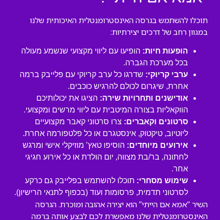
תוכלו להשתמש בגרסה האינסטרומנטלית האיכותית שלנו
במגוון רחב של דרכים יצירתיות:
הופעות חיות:
הופיעו עם ליווי מקצועי שנשמע מעולה
בכל מערכת הגברה.
ערבי קריוקי:
שדרגו כל ערב קריוקי עם פלייבק ברמה
אחרת, שיגרום לכולם להרגיש כוכבים.
אודישנים ותחרויות שירה:
הציגו את יכולותיכם
הווקאליות בצורה המיטבית עם ליווי מרשים ומקצועי.
סרטונים וקאברים:
צרו סרטוני קאבר מקצועיים
ליוטיוב, טיקטוק, אינסטגרם או כל פלטפורמה אחרת.
אירועים מיוחדים:
הוסיפו טאץ’ מוזיקלי אישי ומרגש
לחתונה, בר/בת מצווה, יום הולדת או כל אירוע חגיגי
אחר.
שימוש מסחרי:
תוכלו להשתמש בפלייבק גם כרקע
לסרטוני תדמית, פרסומות ועוד (בכפוף לתנאי הרישיון).
השיר “אמא אם הייתי” הוא יצירה אהובה ומוכרת. הגרסה
האינסטרומנטלית שלנו מאפשרת לכם לבצע אותה ברמה