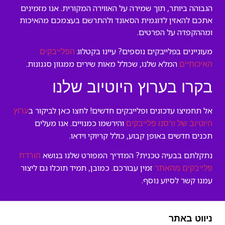
הגבוהה ביותר, תוך שמירה על האווירה המקורית. אנו מזמינים
אתכם להאזין לדוגמית הסאונד ולהתרשם בעצמכם מהאיכות
ומההקפדה על הפרטים.
מעוניינים בפלייבקים נוספים? עיינו בקטלוג
הפלייבקים
המלא שלנו, שכולל מאות שירים ממגוון סגנונות.
האיכותיים
בקרו בערוץ היוטיוב שלנו
אל תחמיצו עדכונים ופלייבקים חדשים! לחצו כאן לביקור ב
ערוץ
והירשמו כמנויים. אנו מעלים
היוטיוב של ורסנו פלייבקים
תכנים חדשים באופן קבוע, כולל קריוקי וידאו.
נתקלתם בבעיה טכנית? המדריך המפורט שלנו בנושא
הורדת
זמין עבורכם. כמובן, תמיד תוכלו גם ליצור
פלייבקים מהאתר
עמנו קשר לסיוע נוסף.
ניווט באתר