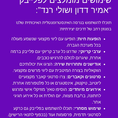
שימושים מומלצים לפלייבק
“אמיר דדון ושולי רנד”:
תוכלו להשתמש בגרסה האינסטרומנטלית האיכותית שלנו
במגוון רחב של דרכים יצירתיות:
הופעות חיות:
הופיעו עם ליווי מקצועי שנשמע מעולה
בכל מערכת הגברה.
ערבי קריוקי:
שדרגו כל ערב קריוקי עם פלייבק ברמה
אחרת, שיגרום לכולם להרגיש כוכבים.
אודישנים ותחרויות שירה:
הציגו את יכולותיכם
הווקאליות בצורה המיטבית עם ליווי מרשים ומקצועי.
סרטונים וקאברים:
צרו סרטוני קאבר מקצועיים
ליוטיוב, טיקטוק, אינסטגרם או כל פלטפורמה אחרת.
אירועים מיוחדים:
הוסיפו טאץ’ מוזיקלי אישי ומרגש
לחתונה, בר/בת מצווה, יום הולדת או כל אירוע חגיגי
אחר.
שימוש מסחרי:
תוכלו להשתמש בפלייבק גם כרקע
לסרטוני תדמית, פרסומות ועוד (בכפוף לתנאי הרישיון).