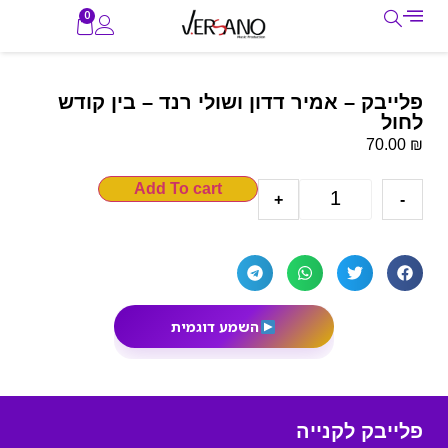
0
פלייבק – אמיר דדון ושולי רנד – בין קודש
לחול
₪
70.00
Add To cart
+
-
השמע דוגמית
פלייבק לקנייה