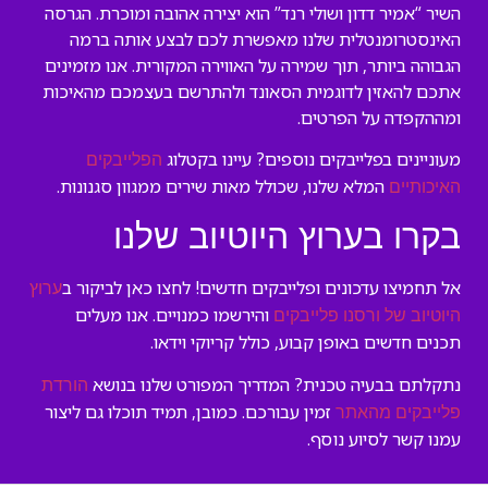
השיר “אמיר דדון ושולי רנד” הוא יצירה אהובה ומוכרת. הגרסה
האינסטרומנטלית שלנו מאפשרת לכם לבצע אותה ברמה
הגבוהה ביותר, תוך שמירה על האווירה המקורית. אנו מזמינים
אתכם להאזין לדוגמית הסאונד ולהתרשם בעצמכם מהאיכות
ומההקפדה על הפרטים.
מעוניינים בפלייבקים נוספים? עיינו בקטלוג
הפלייבקים
המלא שלנו, שכולל מאות שירים ממגוון סגנונות.
האיכותיים
בקרו בערוץ היוטיוב שלנו
אל תחמיצו עדכונים ופלייבקים חדשים! לחצו כאן לביקור ב
ערוץ
והירשמו כמנויים. אנו מעלים
היוטיוב של ורסנו פלייבקים
תכנים חדשים באופן קבוע, כולל קריוקי וידאו.
נתקלתם בבעיה טכנית? המדריך המפורט שלנו בנושא
הורדת
זמין עבורכם. כמובן, תמיד תוכלו גם ליצור
פלייבקים מהאתר
עמנו קשר לסיוע נוסף.