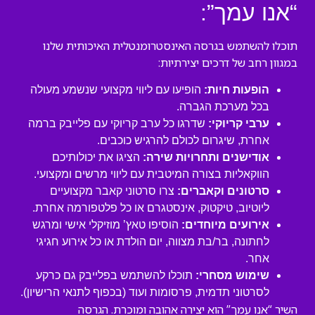
“אנו עמך”:
תוכלו להשתמש בגרסה האינסטרומנטלית האיכותית שלנו
במגוון רחב של דרכים יצירתיות:
הופעות חיות:
הופיעו עם ליווי מקצועי שנשמע מעולה
בכל מערכת הגברה.
ערבי קריוקי:
שדרגו כל ערב קריוקי עם פלייבק ברמה
אחרת, שיגרום לכולם להרגיש כוכבים.
אודישנים ותחרויות שירה:
הציגו את יכולותיכם
הווקאליות בצורה המיטבית עם ליווי מרשים ומקצועי.
סרטונים וקאברים:
צרו סרטוני קאבר מקצועיים
ליוטיוב, טיקטוק, אינסטגרם או כל פלטפורמה אחרת.
אירועים מיוחדים:
הוסיפו טאץ’ מוזיקלי אישי ומרגש
לחתונה, בר/בת מצווה, יום הולדת או כל אירוע חגיגי
אחר.
שימוש מסחרי:
תוכלו להשתמש בפלייבק גם כרקע
לסרטוני תדמית, פרסומות ועוד (בכפוף לתנאי הרישיון).
השיר “אנו עמך” הוא יצירה אהובה ומוכרת. הגרסה