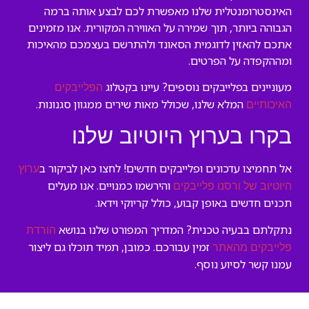
האינסטרומנטלית שלנו מאפשרת לכם לבצע אותה ברמה
הגבוהה ביותר, תוך שמירה על האווירה המקורית. אנו מזמינים
אתכם להאזין לדוגמית הסאונד ולהתרשם בעצמכם מהאיכות
ומההקפדה על הפרטים.
מעוניינים בפלייבקים נוספים? עיינו בקטלוג
הפלייבקים
המלא שלנו, שכולל מאות שירים ממגוון סגנונות.
האיכותיים
בקרו בערוץ היוטיוב שלנו
אל תחמיצו עדכונים ופלייבקים חדשים! לחצו כאן לביקור ב
ערוץ
והירשמו כמנויים. אנו מעלים
היוטיוב של ורסנו פלייבקים
תכנים חדשים באופן קבוע, כולל קריוקי וידאו.
נתקלתם בבעיה טכנית? המדריך המפורט שלנו בנושא
הורדת
זמין עבורכם. כמובן, תמיד תוכלו גם ליצור
פלייבקים מהאתר
עמנו קשר לסיוע נוסף.