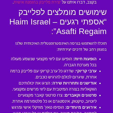
בקצב, דברו איתנו על
יצירת פלייבק בהזמנה אישית
.
שימושים מומלצים לפלייבק
“אספתי רגעים Haim Israel –
Asafti Regaim”:
תוכלו להשתמש בגרסה האינסטרומנטלית האיכותית שלנו
במגוון רחב של דרכים יצירתיות:
הופעות חיות:
הופיעו עם ליווי מקצועי שנשמע מעולה
בכל מערכת הגברה.
ערבי קריוקי:
שדרגו כל ערב קריוקי עם פלייבק ברמה
אחרת, שיגרום לכולם להרגיש כוכבים.
אודישנים ותחרויות שירה:
הציגו את יכולותיכם
הווקאליות בצורה המיטבית עם ליווי מרשים ומקצועי.
סרטונים וקאברים:
צרו סרטוני קאבר מקצועיים
ליוטיוב, טיקטוק, אינסטגרם או כל פלטפורמה אחרת.
אירועים מיוחדים:
הוסיפו טאץ’ מוזיקלי אישי ומרגש