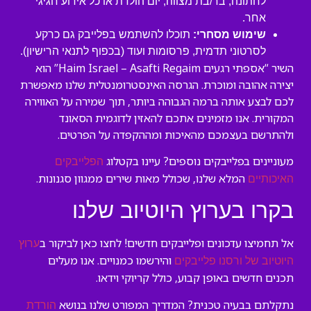
לחתונה, בר/בת מצווה, יום הולדת או כל אירוע חגיגי
אחר.
שימוש מסחרי:
תוכלו להשתמש בפלייבק גם כרקע
לסרטוני תדמית, פרסומות ועוד (בכפוף לתנאי הרישיון).
השיר “אספתי רגעים Haim Israel – Asafti Regaim” הוא
יצירה אהובה ומוכרת. הגרסה האינסטרומנטלית שלנו מאפשרת
לכם לבצע אותה ברמה הגבוהה ביותר, תוך שמירה על האווירה
המקורית. אנו מזמינים אתכם להאזין לדוגמית הסאונד
ולהתרשם בעצמכם מהאיכות ומההקפדה על הפרטים.
מעוניינים בפלייבקים נוספים? עיינו בקטלוג
הפלייבקים
המלא שלנו, שכולל מאות שירים ממגוון סגנונות.
האיכותיים
בקרו בערוץ היוטיוב שלנו
אל תחמיצו עדכונים ופלייבקים חדשים! לחצו כאן לביקור ב
ערוץ
והירשמו כמנויים. אנו מעלים
היוטיוב של ורסנו פלייבקים
תכנים חדשים באופן קבוע, כולל קריוקי וידאו.
נתקלתם בבעיה טכנית? המדריך המפורט שלנו בנושא
הורדת