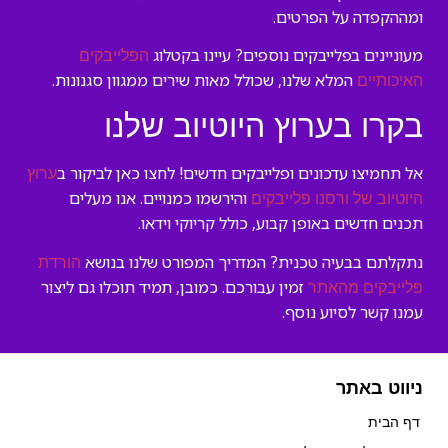
ומההקפדה על הפרטים.
מעוניינים בפלייבקים נוספים? עיינו בקטלוג
הפלייבקים
המלא שלנו, שכולל מאות שירים ממגוון סגנונות.
האיכותיים
בקרו בערוץ היוטיוב שלנו
אל תחמיצו עדכונים ופלייבקים חדשים! לחצו כאן לביקור ב
ערוץ
והירשמו כמנויים. אנו מעלים
היוטיוב של ורסנו פלייבקים
תכנים חדשים באופן קבוע, כולל קריוקי וידאו.
נתקלתם בבעיה טכנית? המדריך המפורט שלנו בנושא
הורדת
זמין עבורכם. כמובן, תמיד תוכלו גם ליצור
פלייבקים מהאתר
עמנו קשר לסיוע נוסף.
ניווט באתר
דף הבית