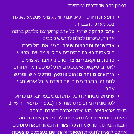
במגוון רחב של דרכים יצירתיות:
הופעות חיות:
הופיעו עם ליווי מקצועי שנשמע מעולה
בכל מערכת הגברה.
ערבי קריוקי:
שדרגו כל ערב קריוקי עם פלייבק ברמה
אחרת, שיגרום לכולם להרגיש כוכבים.
אודישנים ותחרויות שירה:
הציגו את יכולותיכם
הווקאליות בצורה המיטבית עם ליווי מרשים ומקצועי.
סרטונים וקאברים:
צרו סרטוני קאבר מקצועיים
ליוטיוב, טיקטוק, אינסטגרם או כל פלטפורמה אחרת.
אירועים מיוחדים:
הוסיפו טאץ’ מוזיקלי אישי ומרגש
לחתונה, בר/בת מצווה, יום הולדת או כל אירוע חגיגי
אחר.
שימוש מסחרי:
תוכלו להשתמש בפלייבק גם כרקע
לסרטוני תדמית, פרסומות ועוד (בכפוף לתנאי הרישיון).
השיר “אריאל צור” הוא יצירה אהובה ומוכרת. הגרסה
האינסטרומנטלית שלנו מאפשרת לכם לבצע אותה ברמה
הגבוהה ביותר, תוך שמירה על האווירה המקורית. אנו מזמינים
אתכם להאזין לדוגמית הסאונד ולהתרשם בעצמכם מהאיכות