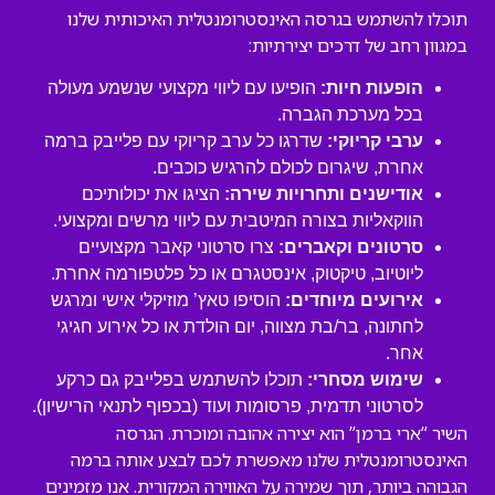
תוכלו להשתמש בגרסה האינסטרומנטלית האיכותית שלנו
במגוון רחב של דרכים יצירתיות:
הופעות חיות:
הופיעו עם ליווי מקצועי שנשמע מעולה
בכל מערכת הגברה.
ערבי קריוקי:
שדרגו כל ערב קריוקי עם פלייבק ברמה
אחרת, שיגרום לכולם להרגיש כוכבים.
אודישנים ותחרויות שירה:
הציגו את יכולותיכם
הווקאליות בצורה המיטבית עם ליווי מרשים ומקצועי.
סרטונים וקאברים:
צרו סרטוני קאבר מקצועיים
ליוטיוב, טיקטוק, אינסטגרם או כל פלטפורמה אחרת.
אירועים מיוחדים:
הוסיפו טאץ’ מוזיקלי אישי ומרגש
לחתונה, בר/בת מצווה, יום הולדת או כל אירוע חגיגי
אחר.
שימוש מסחרי:
תוכלו להשתמש בפלייבק גם כרקע
לסרטוני תדמית, פרסומות ועוד (בכפוף לתנאי הרישיון).
השיר “ארי ברמן” הוא יצירה אהובה ומוכרת. הגרסה
האינסטרומנטלית שלנו מאפשרת לכם לבצע אותה ברמה
הגבוהה ביותר, תוך שמירה על האווירה המקורית. אנו מזמינים