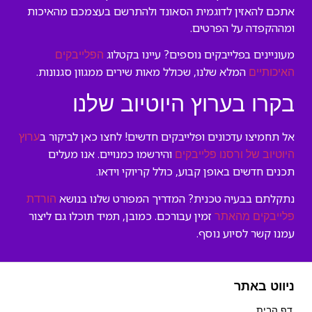
אתכם להאזין לדוגמית הסאונד ולהתרשם בעצמכם מהאיכות
ומההקפדה על הפרטים.
מעוניינים בפלייבקים נוספים? עיינו בקטלוג
הפלייבקים
המלא שלנו, שכולל מאות שירים ממגוון סגנונות.
האיכותיים
בקרו בערוץ היוטיוב שלנו
אל תחמיצו עדכונים ופלייבקים חדשים! לחצו כאן לביקור ב
ערוץ
והירשמו כמנויים. אנו מעלים
היוטיוב של ורסנו פלייבקים
תכנים חדשים באופן קבוע, כולל קריוקי וידאו.
נתקלתם בבעיה טכנית? המדריך המפורט שלנו בנושא
הורדת
זמין עבורכם. כמובן, תמיד תוכלו גם ליצור
פלייבקים מהאתר
עמנו קשר לסיוע נוסף.
ניווט באתר
דף הבית