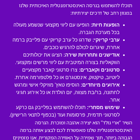
תוכלו להשתמש בגרסה האינסטרומנטלית האיכותית שלנו
במגוון רחב של דרכים יצירתיות:
הופעות חיות:
הופיעו עם ליווי מקצועי שנשמע מעולה
בכל מערכת הגברה.
ערבי קריוקי:
שדרגו כל ערב קריוקי עם פלייבק ברמה
אחרת, שיגרום לכולם להרגיש כוכבים.
אודישנים ותחרויות שירה:
הציגו את יכולותיכם
הווקאליות בצורה המיטבית עם ליווי מרשים ומקצועי.
סרטונים וקאברים:
צרו סרטוני קאבר מקצועיים
ליוטיוב, טיקטוק, אינסטגרם או כל פלטפורמה אחרת.
אירועים מיוחדים:
הוסיפו טאץ’ מוזיקלי אישי ומרגש
לחתונה, בר/בת מצווה, יום הולדת או כל אירוע חגיגי
אחר.
שימוש מסחרי:
תוכלו להשתמש בפלייבק גם כרקע
לסרטוני תדמית, פרסומות ועוד (בכפוף לתנאי הרישיון).
השיר “ארי גולד” הוא יצירה אהובה ומוכרת. הגרסה
האינסטרומנטלית שלנו מאפשרת לכם לבצע אותה ברמה
הגבוהה ביותר, תוך שמירה על האווירה המקורית. אנו מזמינים