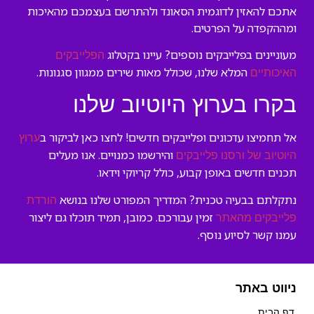
אתכם להאזין לדוגמית הסאונד ולהתרשם בעצמכם מהאיכות
ומההקפדה על הפרטים.
מעוניינים בפלייבקים נוספים? עיינו בקטלוג
הפלייבקים
המלא שלנו, שכולל מאות שירים ממגוון סגנונות.
האיכותיים
בקרו בערוץ היוטיוב שלנו
אל תחמיצו עדכונים ופלייבקים חדשים! לחצו כאן לביקור ב
ערוץ
והירשמו כמנויים. אנו מעלים
היוטיוב של ורסנו פלייבקים
תכנים חדשים באופן קבוע, כולל קריוקי וידאו.
נתקלתם בבעיה טכנית? המדריך המפורט שלנו בנושא
הורדת
זמין עבורכם. כמובן, תמיד תוכלו גם ליצור
פלייבקים מהאתר
עמנו קשר לסיוע נוסף.
ניווט באתר
דף הבית