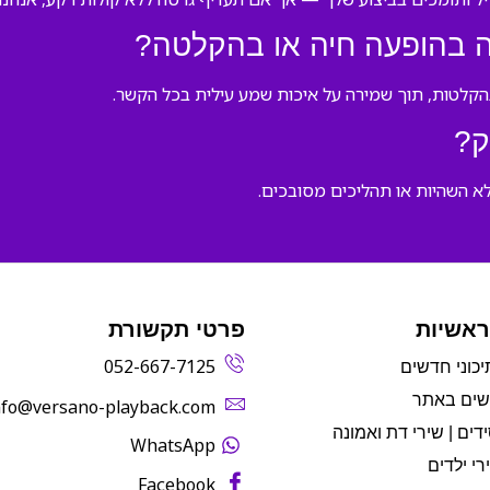
 בהופעה חיה או בהקלטה?
הקלטות, תוך שמירה על איכות שמע עילית בכל הקשר.
ק?
א השהיות או תהליכים מסובכים.
ראשיות
פרטי תקשורת
052-667-7125
יכוני חדשים
שים באתר
info@versano-playback.com‬
דים | שירי דת ואמונה
WhatsApp
רי ילדים
Facebook