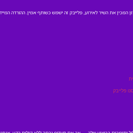
חזן המכין את השיר לאירוע, פלייבק זה ישמש כשותף אמין. ההורדה המי
ת
נו פלייבק
יל ותומכים בביצוע שלך — אך אם תעדיף גרסה ללא קולות רקע, אנחנו 