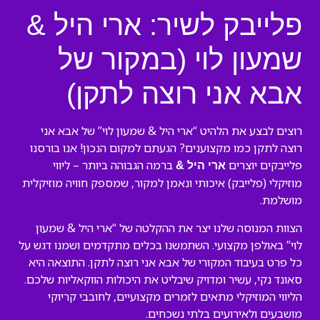
פלייבק לשיר: ארי היל &
שמעון לוי (במקור של
אבא אני רוצה לתקן)
רוצים לבצע את הלהיט “ארי היל & שמעון לוי” של אבא אני
רוצה לתקן כמו מקצוענים? הגעתם למקום הנכון! אנו בורסנו
פלייבקים יוצרים
ברמה הגבוהה ביותר – ליווי
ארי היל &
מוזיקלי (פלייבק) איכותי ונאמן למקור, שמספק חוויה מוזיקלית
מושלמת.
הצוות המנוסה שלנו יצר את ההקלטה של “ארי היל & שמעון
לוי” באולפן מקצועי. השתמשנו בכלים מתקדמים ושמנו דגש על
כל פרט בעיבוד המקורי של אבא אני רוצה לתקן. התוצאה היא
סאונד נקי, עשיר ומדויק שיבליט את היכולות הווקאליות שלכם.
הליווי המוזיקלי מתאים לזמרים מקצועיים, לחובבי קריוקי
מושבעים ולאירועים בלתי נשכחים.