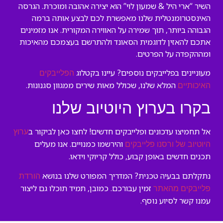
השיר “ארי היל & שמעון לוי” הוא יצירה אהובה ומוכרת. הגרסה
האינסטרומנטלית שלנו מאפשרת לכם לבצע אותה ברמה
הגבוהה ביותר, תוך שמירה על האווירה המקורית. אנו מזמינים
אתכם להאזין לדוגמית הסאונד ולהתרשם בעצמכם מהאיכות
ומההקפדה על הפרטים.
מעוניינים בפלייבקים נוספים? עיינו בקטלוג
הפלייבקים
המלא שלנו, שכולל מאות שירים ממגוון סגנונות.
האיכותיים
בקרו בערוץ היוטיוב שלנו
אל תחמיצו עדכונים ופלייבקים חדשים! לחצו כאן לביקור ב
ערוץ
והירשמו כמנויים. אנו מעלים
היוטיוב של ורסנו פלייבקים
תכנים חדשים באופן קבוע, כולל קריוקי וידאו.
נתקלתם בבעיה טכנית? המדריך המפורט שלנו בנושא
הורדת
זמין עבורכם. כמובן, תמיד תוכלו גם ליצור
פלייבקים מהאתר
עמנו קשר לסיוע נוסף.