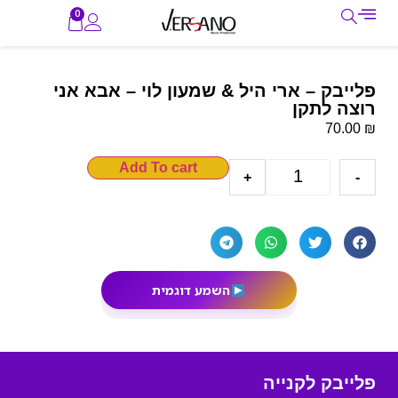
0
פלייבק – ארי היל & שמעון לוי – אבא אני
רוצה לתקן
₪
70.00
Add To cart
+
-
השמע דוגמית
פלייבק לקנייה