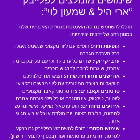
שימושים מומלצים לפלייבק
“ארי היל & שמעון לוי”:
תוכלו להשתמש בגרסה האינסטרומנטלית האיכותית שלנו
במגוון רחב של דרכים יצירתיות:
הופעות חיות:
הופיעו עם ליווי מקצועי שנשמע מעולה
בכל מערכת הגברה.
ערבי קריוקי:
שדרגו כל ערב קריוקי עם פלייבק ברמה
אחרת, שיגרום לכולם להרגיש כוכבים.
אודישנים ותחרויות שירה:
הציגו את יכולותיכם
הווקאליות בצורה המיטבית עם ליווי מרשים ומקצועי.
סרטונים וקאברים:
צרו סרטוני קאבר מקצועיים
ליוטיוב, טיקטוק, אינסטגרם או כל פלטפורמה אחרת.
אירועים מיוחדים:
הוסיפו טאץ’ מוזיקלי אישי ומרגש
לחתונה, בר/בת מצווה, יום הולדת או כל אירוע חגיגי
אחר.
שימוש מסחרי:
תוכלו להשתמש בפלייבק גם כרקע
לסרטוני תדמית, פרסומות ועוד (בכפוף לתנאי הרישיון).