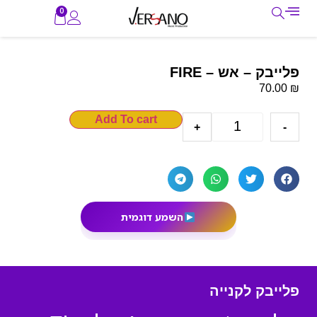
0
פלייבק – אש – FIRE
₪
70.00
Add To cart
+
-
השמע דוגמית
פלייבק לקנייה