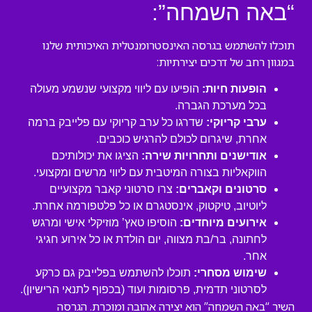
“באה השמחה”:
תוכלו להשתמש בגרסה האינסטרומנטלית האיכותית שלנו
במגוון רחב של דרכים יצירתיות:
הופעות חיות:
הופיעו עם ליווי מקצועי שנשמע מעולה
בכל מערכת הגברה.
ערבי קריוקי:
שדרגו כל ערב קריוקי עם פלייבק ברמה
אחרת, שיגרום לכולם להרגיש כוכבים.
אודישנים ותחרויות שירה:
הציגו את יכולותיכם
הווקאליות בצורה המיטבית עם ליווי מרשים ומקצועי.
סרטונים וקאברים:
צרו סרטוני קאבר מקצועיים
ליוטיוב, טיקטוק, אינסטגרם או כל פלטפורמה אחרת.
אירועים מיוחדים:
הוסיפו טאץ’ מוזיקלי אישי ומרגש
לחתונה, בר/בת מצווה, יום הולדת או כל אירוע חגיגי
אחר.
שימוש מסחרי:
תוכלו להשתמש בפלייבק גם כרקע
לסרטוני תדמית, פרסומות ועוד (בכפוף לתנאי הרישיון).
השיר “באה השמחה” הוא יצירה אהובה ומוכרת. הגרסה