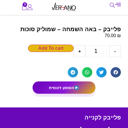
0
פלייבק – באה השמחה – שמוליק סוכות
₪
70.00
Add To cart
+
-
השמע דוגמית
פלייבק לקנייה