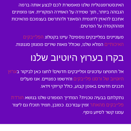
האינסטרומנטלית שלנו מאפשרת לכם לבצע אותה ברמה
הגבוהה ביותר, תוך שמירה על האווירה המקורית. אנו מזמינים
אתכם להאזין לדוגמית הסאונד ולהתרשם בעצמכם מהאיכות
ומההקפדה על הפרטים.
מעוניינים בפלייבקים נוספים? עיינו בקטלוג
הפלייבקים
המלא שלנו, שכולל מאות שירים ממגוון סגנונות.
האיכותיים
בקרו בערוץ היוטיוב שלנו
אל תחמיצו עדכונים ופלייבקים חדשים! לחצו כאן לביקור ב
ערוץ
והירשמו כמנויים. אנו מעלים
היוטיוב של ורסנו פלייבקים
תכנים חדשים באופן קבוע, כולל קריוקי וידאו.
נתקלתם בבעיה טכנית? המדריך המפורט שלנו בנושא
הורדת
זמין עבורכם. כמובן, תמיד תוכלו גם ליצור
פלייבקים מהאתר
עמנו קשר לסיוע נוסף.