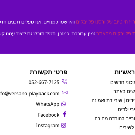
והירשמו כמנויים. אנו מעלים תכנים חדשי
וץ היוטיוב של ורסנו פלייבקים
זמין עבורכם. כמובן, תמיד תוכלו גם ליצור עמנו קש
 פלייבקים מהאתר
ראשיות
פרטי תקשורת
052-667-7125
יכוני חדשים
שים באתר
info@versano-playback.com‬
דים | שירי דת ואמונה
WhatsApp
רי ילדים
Facebook
ריים להורדה מהירה
Instagram
לשירים