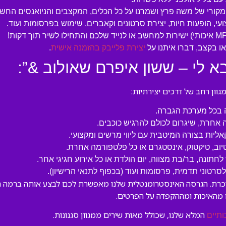
המקורי של משה פרץ ושמרנו על כל הכלים, המקצבים והניואנסים החשו
עי, הופעות חיות, יצירת סרטונים וקאברים, שימוש בפרסומות ועוד.
 בקצב, דברו איתנו על
יצירת פלייבק בהזמנה אישית
.
א לי – ששון איפרם שאולוב &”:
ון רחב של דרכים יצירתיות:
ה בכל מערכת הגברה.
 אחרת, שיגרום לכולם להרגיש כוכבים.
קאליות בצורה המיטבית עם ליווי מרשים ומקצועי.
טיוב, טיקטוק, אינסטגרם או כל פלטפורמה אחרת.
לחתונה, בר/בת מצווה, יום הולדת או כל אירוע חגיגי אחר.
טוני תדמית, פרסומות ועוד (בכפוף לתנאי הרישיון).
מוכרת. הגרסה האינסטרומנטלית שלנו מאפשרת לכם לבצע אותה ברמה הגב
 מהאיכות ומההקפדה על הפרטים.
המלא שלנו, שכולל מאות שירים ממגוון סגנונות.
ותיים