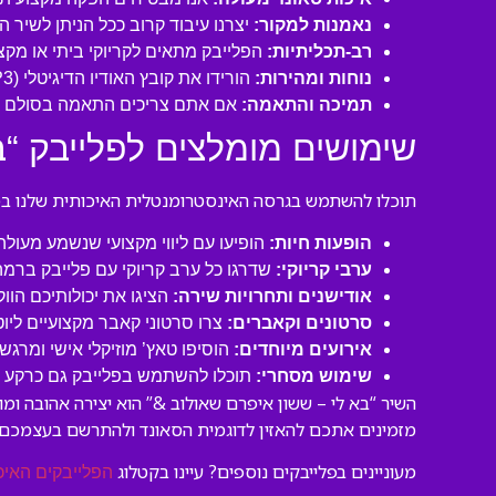
נאמנות למקור:
יצרנו עיבוד קרוב ככל הניתן לשיר 
רב-תכליתיות:
הפלייבק מתאים לקריוקי ביתי או מקצו
נוחות ומהירות:
הורידו את קובץ האודיו הדיגיטלי (MP3 איכותי) ישירות למחשב או לנייד שלכם והתחילו לשיר תוך דקות!
תמיכה והתאמה:
אם אתם צריכים התאמה בסולם או
שימושים מומלצים לפלייבק “ב
תוכלו להשתמש בגרסה האינסטרומנטלית האיכותית שלנו במגו
הופעות חיות:
הופיעו עם ליווי מקצועי שנשמע מעול
ערבי קריוקי:
שדרגו כל ערב קריוקי עם פלייבק ברמה
אודישנים ותחרויות שירה:
הציגו את יכולותיכם הוו
סרטונים וקאברים:
צרו סרטוני קאבר מקצועיים ליו
אירועים מיוחדים:
הוסיפו טאץ’ מוזיקלי אישי ומרגש 
שימוש מסחרי:
תוכלו להשתמש בפלייבק גם כרקע לסר
השיר “בא לי – ששון איפרם שאולוב &” הוא יצירה אהובה ו
מזמינים אתכם להאזין לדוגמית הסאונד ולהתרשם בעצמכם
מעוניינים בפלייבקים נוספים? עיינו בקטלוג
הפלייבקים האיכ