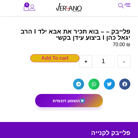
0
פלייבק – – בוא תכיר את אבא ילד I הרב
יגאל כהן I ביצוע עידן בקשי
₪
70.00
Add To cart
+
-
השמע דוגמית
פלייבק לקנייה