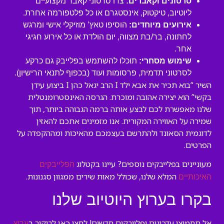
סרטונים וקאברים:
צרו סרטוני קאבר מקצועיים
ליוטיוב, טיקטוק, אינסטגרם או כל פלטפורמה אחרת.
אירועים מיוחדים:
הוסיפו טאץ’ מוזיקלי אישי ומרגש
לחתונה, בר/בת מצווה, יום הולדת או כל אירוע חגיגי
אחר.
שימוש מסחרי:
תוכלו להשתמש בפלייבק גם כרקע
לסרטוני תדמית, פרסומות ועוד (בכפוף לתנאי הרישיון).
השיר “בוא תכיר את אבא ילד I הרב יגאל כהן I ביצוע עידן
בקשי” הוא יצירה אהובה ומוכרת. הגרסה האינסטרומנטלית
שלנו מאפשרת לכם לבצע אותה ברמה הגבוהה ביותר, תוך
שמירה על האווירה המקורית. אנו מזמינים אתכם להאזין
לדוגמית הסאונד ולהתרשם בעצמכם מהאיכות ומההקפדה על
הפרטים.
מעוניינים בפלייבקים נוספים? עיינו בקטלוג
הפלייבקים
המלא שלנו, שכולל מאות שירים ממגוון סגנונות.
האיכותיים
בקרו בערוץ היוטיוב שלנו
אל תחמיצו עדכונים ופלייבקים חדשים! לחצו כאן לביקור ב
ערוץ