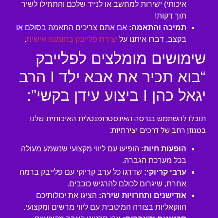
איכותי) ישירות למחשב או לנייד שלכם והתחילו לשיר
תוך דקות!
תמיכה והתאמה:
אם אתם צריכים התאמה בסולם או
בקצב, דברו איתנו על
יצירת פלייבק בהזמנה אישית
.
שימושים מומלצים לפלייבק
“בוא תכיר את אבא ילד I הרב
יגאל כהן I ביצוע עידן בקשי”:
תוכלו להשתמש בגרסה האינסטרומנטלית האיכותית שלנו
במגוון רחב של דרכים יצירתיות:
הופעות חיות:
הופיעו עם ליווי מקצועי שנשמע מעולה
בכל מערכת הגברה.
ערבי קריוקי:
שדרגו כל ערב קריוקי עם פלייבק ברמה
אחרת, שיגרום לכולם להרגיש כוכבים.
אודישנים ותחרויות שירה:
הציגו את יכולותיכם
הווקאליות בצורה המיטבית עם ליווי מרשים ומקצועי.