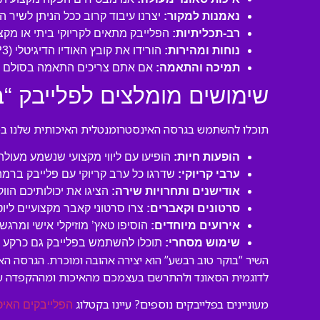
נאמנות למקור:
יצרנו עיבוד קרוב ככל הניתן לשיר 
רב-תכליתיות:
הפלייבק מתאים לקריוקי ביתי או מקצו
נוחות ומהירות:
הורידו את קובץ האודיו הדיגיטלי (MP3 איכותי) ישירות למחשב או לנייד שלכם והתחילו לשיר תוך דקות!
תמיכה והתאמה:
אם אתם צריכים התאמה בסולם או
שימושים מומלצים לפלייבק “ב
תוכלו להשתמש בגרסה האינסטרומנטלית האיכותית שלנו במגו
הופעות חיות:
הופיעו עם ליווי מקצועי שנשמע מעול
ערבי קריוקי:
שדרגו כל ערב קריוקי עם פלייבק ברמה
אודישנים ותחרויות שירה:
הציגו את יכולותיכם הוו
סרטונים וקאברים:
צרו סרטוני קאבר מקצועיים ליו
אירועים מיוחדים:
הוסיפו טאץ’ מוזיקלי אישי ומרגש 
שימוש מסחרי:
תוכלו להשתמש בפלייבק גם כרקע לסר
השיר “בוקר טוב רבשע” הוא יצירה אהובה ומוכרת. הגרסה ה
לדוגמית הסאונד ולהתרשם בעצמכם מהאיכות ומההקפדה ע
מעוניינים בפלייבקים נוספים? עיינו בקטלוג
הפלייבקים האיכ