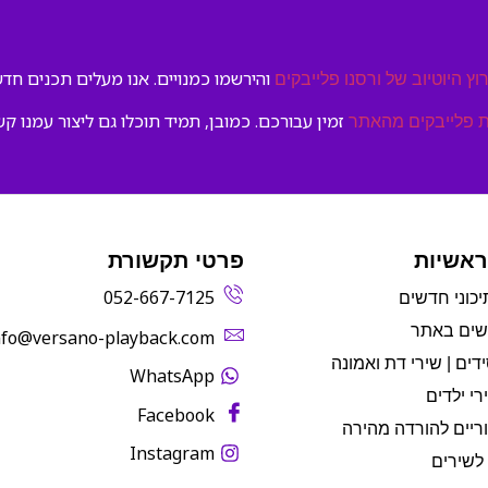
והירשמו כמנויים. אנו מעלים תכנים חדשי
וץ היוטיוב של ורסנו פלייבקים
זמין עבורכם. כמובן, תמיד תוכלו גם ליצור עמנו קש
 פלייבקים מהאתר
ראשיות
פרטי תקשורת
052-667-7125
יכוני חדשים
שים באתר
info@versano-playback.com‬
דים | שירי דת ואמונה
WhatsApp
רי ילדים
Facebook
ריים להורדה מהירה
Instagram
לשירים