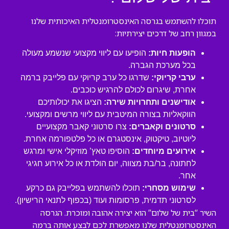
תוכלו להשתמש בגרסה האינסטרומנטלית האיכותית שלנו
במגוון רחב של דרכים יצירתיות:
הופעות חיות:
הופיעו עם ליווי מקצועי שנשמע מעולה
בכל מערכת הגברה.
ערבי קריוקי:
שדרגו כל ערב קריוקי עם פלייבק ברמה
אחרת, שיגרום לכולם להרגיש כוכבים.
אודישנים ותחרויות שירה:
הציגו את יכולותיכם
הווקאליות בצורה המיטבית עם ליווי מרשים ומקצועי.
סרטונים וקאברים:
צרו סרטוני קאבר מקצועיים
ליוטיוב, טיקטוק, אינסטגרם או כל פלטפורמה אחרת.
אירועים מיוחדים:
הוסיפו טאץ’ מוזיקלי אישי ומרגש
לחתונה, בר/בת מצווה, יום הולדת או כל אירוע חגיגי
אחר.
שימוש מסחרי:
תוכלו להשתמש בפלייבק גם כרקע
לסרטוני תדמית, פרסומות ועוד (בכפוף לתנאי הרישיון).
השיר “בית של שלום” הוא יצירה אהובה ומוכרת. הגרסה
האינסטרומנטלית שלנו מאפשרת לכם לבצע אותה ברמה