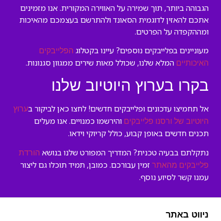
הגבוהה ביותר, תוך שמירה על האווירה המקורית. אנו מזמינים
אתכם להאזין לדוגמית הסאונד ולהתרשם בעצמכם מהאיכות
ומההקפדה על הפרטים.
מעוניינים בפלייבקים נוספים? עיינו בקטלוג
הפלייבקים
המלא שלנו, שכולל מאות שירים ממגוון סגנונות.
האיכותיים
בקרו בערוץ היוטיוב שלנו
אל תחמיצו עדכונים ופלייבקים חדשים! לחצו כאן לביקור ב
ערוץ
והירשמו כמנויים. אנו מעלים
היוטיוב של ורסנו פלייבקים
תכנים חדשים באופן קבוע, כולל קריוקי וידאו.
נתקלתם בבעיה טכנית? המדריך המפורט שלנו בנושא
הורדת
זמין עבורכם. כמובן, תמיד תוכלו גם ליצור
פלייבקים מהאתר
עמנו קשר לסיוע נוסף.
ניווט באתר