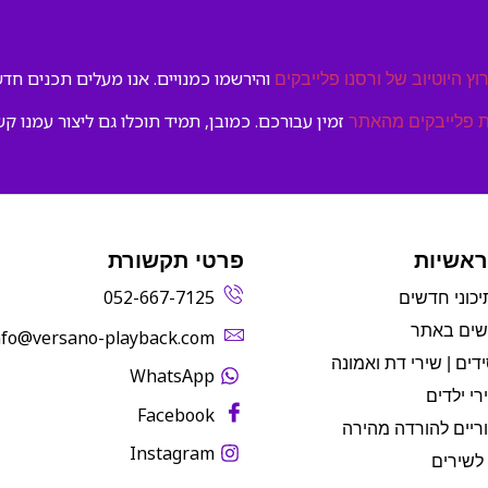
והירשמו כמנויים. אנו מעלים תכנים חדשי
וץ היוטיוב של ורסנו פלייבקים
זמין עבורכם. כמובן, תמיד תוכלו גם ליצור עמנו קש
 פלייבקים מהאתר
ראשיות
פרטי תקשורת
052-667-7125
יכוני חדשים
שים באתר
info@versano-playback.com‬
דים | שירי דת ואמונה
WhatsApp
רי ילדים
Facebook
ריים להורדה מהירה
Instagram
לשירים