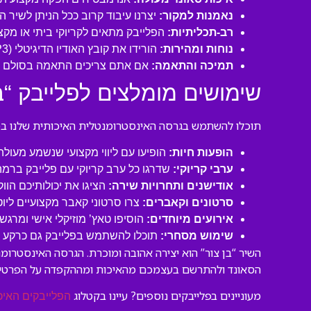
נאמנות למקור:
יצרנו עיבוד קרוב ככל הניתן לשיר 
רב-תכליתיות:
הפלייבק מתאים לקריוקי ביתי או מקצו
נוחות ומהירות:
הורידו את קובץ האודיו הדיגיטלי (MP3 איכותי) ישירות למחשב או לנייד שלכם והתחילו לשיר תוך דקות!
תמיכה והתאמה:
אם אתם צריכים התאמה בסולם או
שימושים מומלצים לפלייבק “בן
תוכלו להשתמש בגרסה האינסטרומנטלית האיכותית שלנו במגו
הופעות חיות:
הופיעו עם ליווי מקצועי שנשמע מעול
ערבי קריוקי:
שדרגו כל ערב קריוקי עם פלייבק ברמה
אודישנים ותחרויות שירה:
הציגו את יכולותיכם הוו
סרטונים וקאברים:
צרו סרטוני קאבר מקצועיים ליו
אירועים מיוחדים:
הוסיפו טאץ’ מוזיקלי אישי ומרגש 
שימוש מסחרי:
תוכלו להשתמש בפלייבק גם כרקע לסר
השיר “בן צור” הוא יצירה אהובה ומוכרת. הגרסה האינסטרומ
הסאונד ולהתרשם בעצמכם מהאיכות ומההקפדה על הפרטים
מעוניינים בפלייבקים נוספים? עיינו בקטלוג
הפלייבקים האיכ