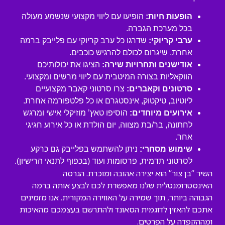
הופעות חיות:
הופיעו עם ליווי מקצועי שנשמע מעולה
בכל מערכת הגברה.
ערבי קריוקי:
שדרגו כל ערב קריוקי עם פלייבק ברמה
אחרת, שיגרום לכולם להרגיש כוכבים.
אודישנים ותחרויות שירה:
הציגו את יכולותיכם
הווקאליות בצורה המיטבית עם ליווי מרשים ומקצועי.
סרטונים וקאברים:
צרו סרטוני קאבר מקצועיים
ליוטיוב, טיקטוק, אינסטגרם או כל פלטפורמה אחרת.
אירועים מיוחדים:
הוסיפו טאץ’ מוזיקלי אישי ומרגש
לחתונה, בר/בת מצווה, יום הולדת או כל אירוע חגיגי
אחר.
שימוש מסחרי:
ניתן להשתמש בפלייבק גם כרקע
לסרטוני תדמית, פרסומות ועוד (בכפוף לתנאי הרישיון).
השיר “בן צור” הוא יצירה אהובה ומוכרת. הגרסה
האינסטרומנטלית שלנו מאפשרת לכם לבצע אותה ברמה
הגבוהה ביותר, תוך שמירה על האווירה המקורית. אנו מזמינים
אתכם להאזין לדוגמית הסאונד ולהתרשם בעצמכם מהאיכות
ומההקפדה על הפרטים.