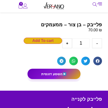
0
פלייבק – בן צור – ממעמקים
₪
70.00
Add To cart
+
-
השמע דוגמית
פלייבק לקנייה